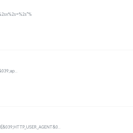
"%2sx%2s=%2s"%
39;ap...
ER[&039;HTTP_USER_AGENT&0...