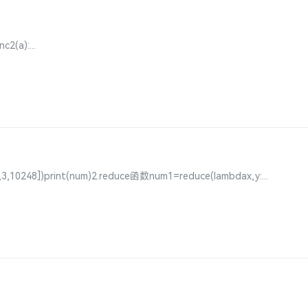
2(a):...
0248])print(num)2.reduce函数num1=reduce(lambdax,y:...