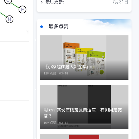
最后更新：
7月31日
最多点赞
《小家越住越大》全集pdf
129 点赞，
03-18
用 css 实现左侧宽度自适应，右侧固定宽
度 ？
109 点赞，
03-12