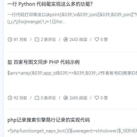
一行 Python 代码能实现这么多的功能?
一行代码打印乘法口诀print(&039;\n&039;.join([&039;&039;.join([
(j,i,i*j)forjinrange(1,i+1)])for...
81 月前
/
2 条评论
/
2453 阅读
/
0 赞
百家号图文同步 PHP 代码示例
$arrs=array(&039;app_id&039;=>&039;&039;,//作者帐号ID|熊掌ID&0
92 月前
/
0 条评论
/
2495 阅读
/
0 赞
php记录搜索引擎爬行记录的实现代码
<?phpfunctionget_naps_bot(){$useragent=strtolower($_SERV