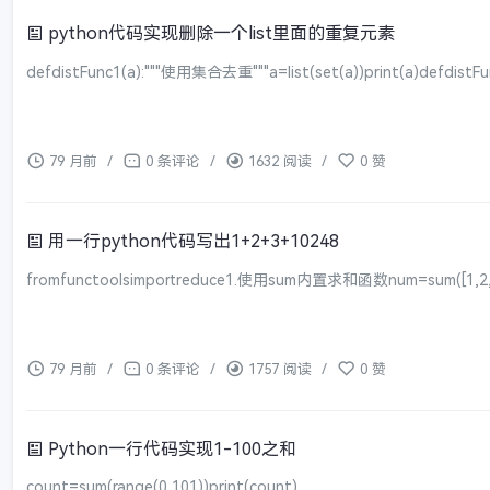
python代码实现删除一个list里面的重复元素
defdistFunc1(a):"""使用集合去重"""a=list(set(a))print(a)defdistFunc
79 月前
/
0 条评论
/
1632 阅读
/
0 赞
用一行python代码写出1+2+3+10248
fromfunctoolsimportreduce1.使用sum内置求和函数num=sum([1,2,3,1
79 月前
/
0 条评论
/
1757 阅读
/
0 赞
Python一行代码实现1-100之和
count=sum(range(0,101))print(count)