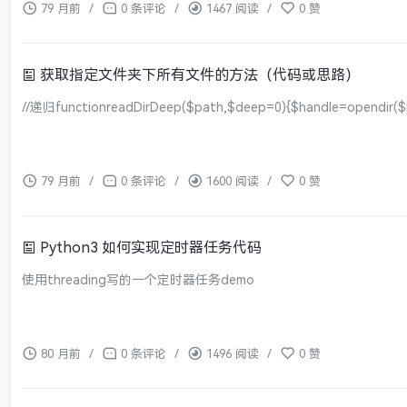
79 月前
/
0 条评论
/
1467 阅读
/
0 赞
获取指定文件夹下所有文件的方法（代码或思路）
//递归functionreadDirDeep($path,$deep=0){$handle=opendir($pat
79 月前
/
0 条评论
/
1600 阅读
/
0 赞
Python3 如何实现定时器任务代码
使用threading写的一个定时器任务demo
80 月前
/
0 条评论
/
1496 阅读
/
0 赞