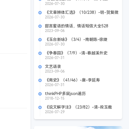
2026-07-30
《文章辨体汇选》（10/238）-明-贺复徴
2026-07-30
甜言蜜语的情话，情话短信大全528
2023-09-06
《玉台新咏》（3/4）-南朝陈-徐陵
2026-07-30
《争春园》（7/9）-清-春越溪外史
2026-07-31
文艺语录
2023-09-06
《南史》（41/46）-唐-李延寿
2026-07-31
thinkPHP多层json遍历
2018-12-15
《说文解字注》（23/82）-清-段玉裁
2026-07-29