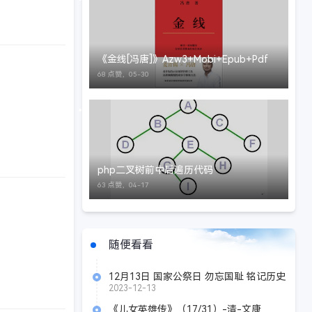
《金线[冯唐]》Azw3+Mobi+Epub+Pdf
68 点赞，
05-30
php二叉树前中后遍历代码
63 点赞，
04-17
随便看看
12月13日 国家公祭日 勿忘国耻 铭记历史
2023-12-13
《儿女英雄传》（17/31）-清-文康