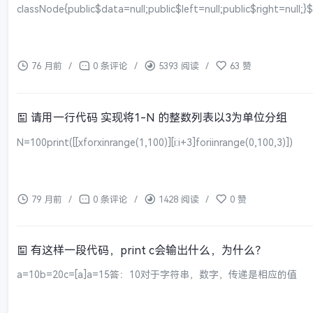
classNode{public$data=null;public$left=null;public$right=null;
76 月前
/
0 条评论
/
5393 阅读
/
63 赞
请用一行代码 实现将1-N 的整数列表以3为单位分组
N=100print([[xforxinrange(1,100)][i:i+3]foriinrange(0,100,3)])
79 月前
/
0 条评论
/
1428 阅读
/
0 赞
有这样一段代码，print c会输出什么，为什么？
a=10b=20c=[a]a=15答：10对于字符串，数字，传递是相应的值