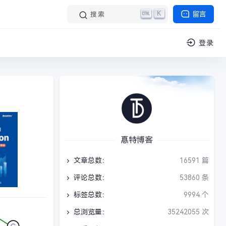
K
留言
搜索
登录
惪特博客
文章总数：
16591 篇
评论总数：
53860 条
标签总数：
9994 个
总浏览量：
35242055 次