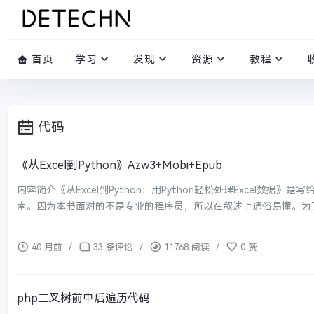
首页
学习
发现
资源
教程
代码
《从Excel到Python》Azw3+Mobi+Epub
内容简介《从Excel到Python：用Python轻松处理Excel数据》
南。因为本书面对的不是专业的程序员，所以在叙述上通俗易懂。为了让读
40 月前
/
33 条评论
/
11768 阅读
/
0 赞
php二叉树前中后遍历代码