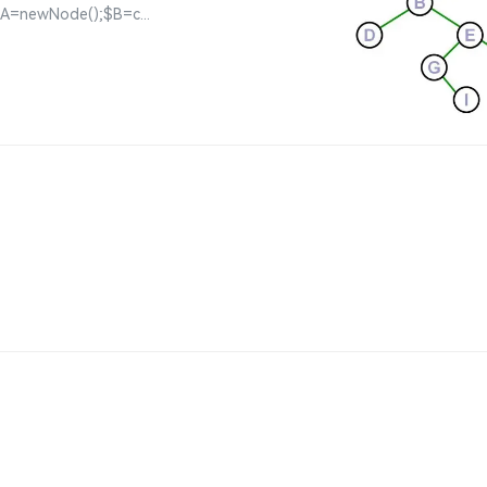
}$A=newNode();$B=c...