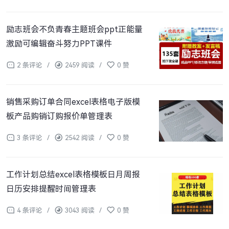
励志班会不负青春主题班会ppt正能量
激励可编辑奋斗努力PPT课件
2 条评论
/
2459 阅读
/
0 赞
销售采购订单合同excel表格电子版模
板产品购销订购报价单管理表
3 条评论
/
2542 阅读
/
0 赞
工作计划总结excel表格模板日月周报
日历安排提醒时间管理表
4 条评论
/
3043 阅读
/
0 赞