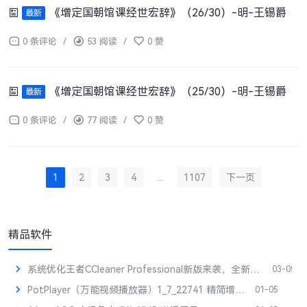
《增定国朝馆课经世宏辞》（26/30）-明-王锡爵
最新
0 条评论
/
53 阅读
/
0 赞
《增定国朝馆课经世宏辞》（25/30）-明-王锡爵
最新
0 条评论
/
77 阅读
/
0 赞
1
2
3
4
...
1107
下一页
精品软件
系统优化王者CCleaner Professional新版来袭，全新的卸载引擎、磁盘分析器升级，深度清理系统冗余，优化启动项，开机速度提升50%不是梦！
03-05
PotPlayer（万能视频播放器）1_7_22741 精简增强版
01-05