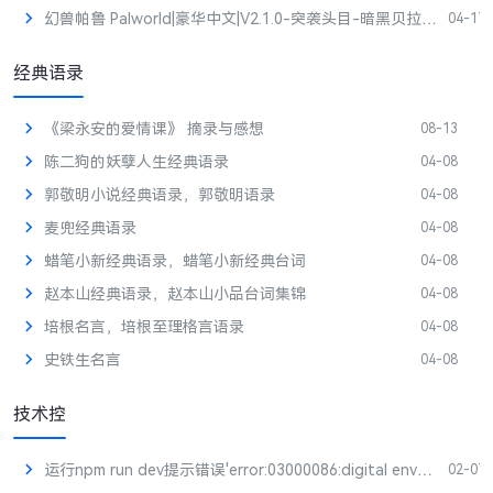
幻兽帕鲁 Palworld|豪华中文|V2.1.0-突袭头目-暗黑贝拉+联机+单机+预购特典+修改器|解压即撸|
04-17
经典语录
《梁永安的爱情课》 摘录与感想
08-13
陈二狗的妖孽人生经典语录
04-08
郭敬明小说经典语录，郭敬明语录
04-08
麦兜经典语录
04-08
蜡笔小新经典语录，蜡笔小新经典台词
04-08
赵本山经典语录，赵本山小品台词集锦
04-08
培根名言，培根至理格言语录
04-08
史铁生名言
04-08
技术控
运行npm run dev提示错误'error:03000086:digital envelope routines::initialization error'
02-07