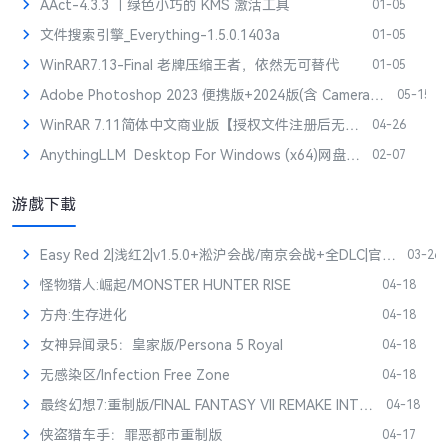
AAct-4.3.3 ｜绿色小巧的 KMS 激活工具
01-05
文件搜索引擎_Everything-1.5.0.1403a
01-05
WinRAR7.13-Final 老牌压缩王者，依然无可替代
01-05
Adobe Photoshop 2023 便携版+2024版(含 CameraRaw+AI 神经网络滤镜)
05-15
WinRAR 7.11简体中文商业版【授权文件注册后无广告】
04-26
AnythingLLM Desktop For Windows (x64)网盘下载
02-07
游戲下載
Easy Red 2|浅红2|v1.5.0+淞沪会战/南京会战+全DLC|官方中文|解压可玩
03-26
怪物猎人:崛起/MONSTER HUNTER RISE
04-18
方舟:生存进化
04-18
女神异闻录5：皇家版/Persona 5 Royal
04-18
无感染区/Infection Free Zone
04-18
最终幻想7:重制版/FINAL FANTASY VII REMAKE INTERGRADE
04-18
侠盗猎车手：罪恶都市重制版
04-17