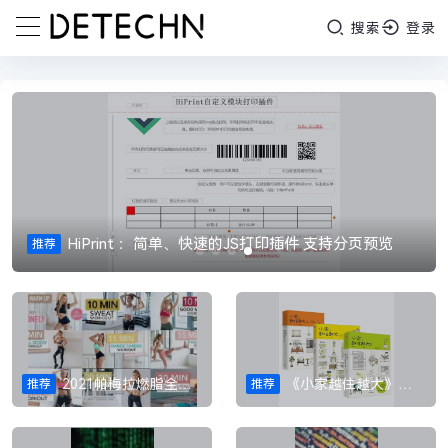
搜索
登录
HiPrint ：简单、快速的JS打印插件 支持分页预览
推荐
2021帕梅拉燃脂全集[共32集]
《小家越住越大》全集pdf
推荐
推荐