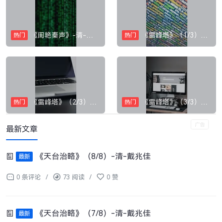
《闺艳秦声》-清-单阿蒙
《雷峰塔》（1/3）-清-方成培
热门
热门
《雷峰塔》（2/3）-清-方成培
《雷峰塔》（3/3）-清-方成培
热门
热门
最新文章
《天台治略》（8/8）-清-戴兆佳
最新
0 条评论
/
73 阅读
/
0 赞
《天台治略》（7/8）-清-戴兆佳
最新