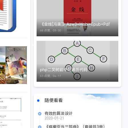
《金线[冯唐]》Azw3+Mobi+Epub+Pdf
68 点赞，
05-30
学习,手机软件
php二叉树前中后遍历代码
63 点赞，
04-17
随便看看
手机软件
有效的算法设计
2020-01-21
《疯癫亚当三部曲》（套装共3册）