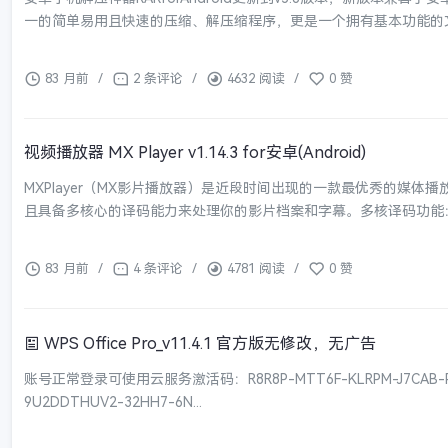
一的简单易用且快速的压缩、解压缩程序，更是一个拥有基本功能的文件管家
83 月前
/
2 条评论
/
4632 阅读
/
0 赞
视频播放器 MX Player v1.14.3 for安卓(Android)
MXPlayer（MX影片播放器）是近段时间出现的一款最优秀的媒
且具备多核心的译码能力来处理你的影片档案和字幕。多核译码功能：MXVid
83 月前
/
4 条评论
/
4781 阅读
/
0 赞
WPS Office Pro_v11.4.1 官方版无修改，无广告
账号正常登录可使用云服务激活码：R8R8P-MTT6F-KLRPM-J7CAB-PJM8
9U2DDTHUV2-32HH7-6N...