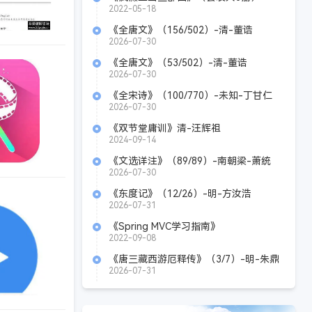
azw3+mobi+epub
2022-05-18
《全唐文》（156/502）-清-董诰
2026-07-30
《全唐文》（53/502）-清-董诰
手机软件
2026-07-30
《全宋诗》（100/770）-未知-丁甘仁
2026-07-30
《双节堂庸训》清-汪辉祖
2024-09-14
《文选详注》（89/89）-南朝梁-萧统
2026-07-30
《东度记》（12/26）-明-方汝浩
手机软件
2026-07-31
《Spring MVC学习指南》
Azw3+Mobi+Epub
2022-09-08
《唐三藏西游厄释传》（3/7）-明-朱鼎
臣
2026-07-31