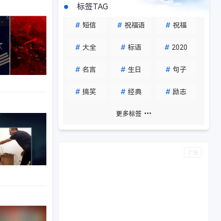
标签TAG
手机软件
#
短信
#
祝福语
#
祝福
#
大全
#
标语
#
2020
#
名言
#
生日
#
句子
#
搞笑
#
经典
#
励志
手机软件
更多标签
手机软件