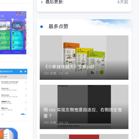
最后更新：
6天前
手机软件
最多点赞
《小家越住越大》全集pdf
129 点赞，
03-18
手机软件
用 css 实现左侧宽度自适应，右侧固定宽
度 ？
109 点赞，
03-12
手机软件