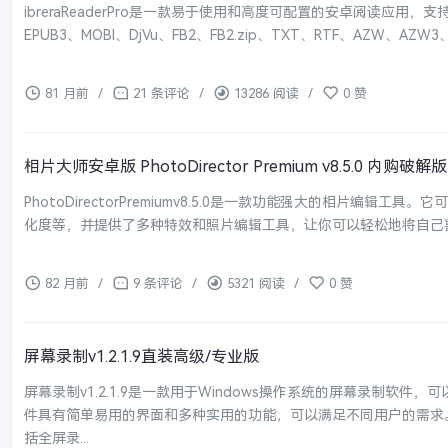
ibreraReaderPro是一款易于使用和高度可配置的安卓阅读应用，
EPUB3、MOBI、DjVu、FB2、FB2.zip、TXT、RTF、AZW、AZW3、
81 月前
/
21 条评论
/
13286 阅读
/
0 赞
相片大师安卓版 PhotoDirector Premium v8.5.0 内购破解版
PhotoDirectorPremiumv8.5.0是一款功能强大的相片编
化度等，并提供了多种特效和照片编辑工具，让你可以轻松地将自己喜欢的
82 月前
/
9 条评论
/
5321 阅读
/
0 赞
屏幕录制v1.2.1.9直装高级/专业版
屏幕录制v1.2.1.9是一款用于Windows操作系统的屏幕录制软
件具有简单易用的界面和多种实用的功能，可以满足不同用户的需求。屏幕
括全屏录...