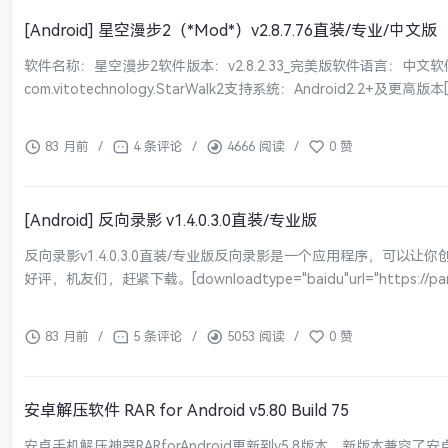
[Android] 星空漫步2（*Mod*）v2.8.7.76直装/专业/中文版
软件名称：星空漫步2软件版本：v2.8.2.33_完美版软件语言：中文
com.vitotechnology.StarWalk2支持系统：Android2.2+及更高版本[do
83 月前
/
4 条评论
/
4666 阅读
/
0 赞
[Android] 反向录影 v1.4.0.3.0直装/专业版
反向录影v1.4.0.3.0直装/专业版反向录影是一个应用程序，可以
好评，机友们，赶紧下载。[downloadtype="baidu"url="https://pan.b
83 月前
/
5 条评论
/
5053 阅读
/
0 赞
安卓解压软件 RAR for Android v5.80 Build 75
安卓手机解压神器RARforAndroid更新到v5.8版本，新版本兼容了安卓1