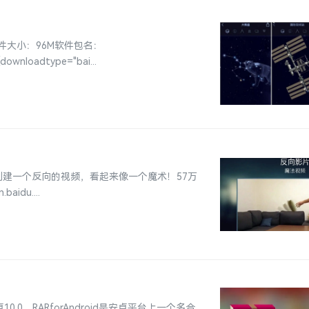
软件大小：96M软件包名：
wnloadtype="bai...
让你创建一个反向的视频，看起来像一个魔术！57万
aidu....
0.0。RARforAndroid是安卓平台上一个多合