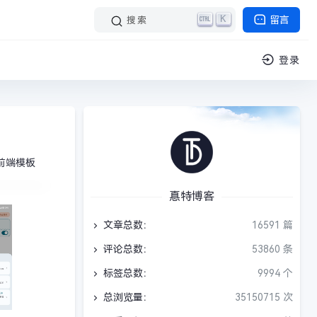
K
留言
搜索
登录
前端模板
惪特博客
手机软件
文章总数：
16591 篇
评论总数：
53860 条
标签总数：
9994 个
总浏览量：
35150715 次