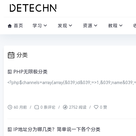
首页
学习
发现
资源
教程
分类
PHP无限极分类
<?php$channels=array(array(&039;id&039;=>1,&039;name&039;=
60 月前
/
0 条评论
/
2752 阅读
/
0 赞
IP地址分为哪几类？简单说一下各个分类