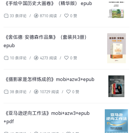
《手绘中国历史大画卷》（精华版） epub
33 条评论
/
8710 阅读
/
0 赞
《舍伍德·安德森作品集》（套装共3册）
epub
10 条评论
/
4273 阅读
/
0 赞
《摄影家是怎样炼成的》mobi+azw3+epub
38 条评论
/
10729 阅读
/
0 赞
《亚马逊逆向工作法》mobi+azw3+epub
+pdf