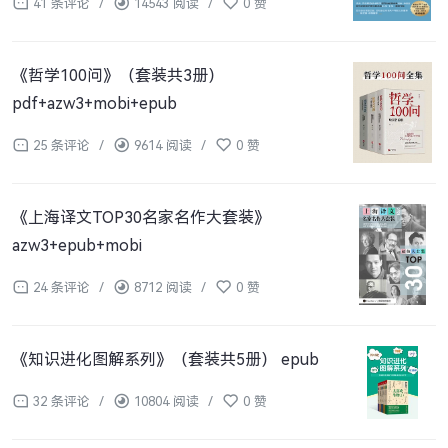
41 条评论
/
14543 阅读
/
0 赞
《哲学100问》（套装共3册）
pdf+azw3+mobi+epub
25 条评论
/
9614 阅读
/
0 赞
《上海译文TOP30名家名作大套装》
azw3+epub+mobi
24 条评论
/
8712 阅读
/
0 赞
《知识进化图解系列》（套装共5册） epub
32 条评论
/
10804 阅读
/
0 赞