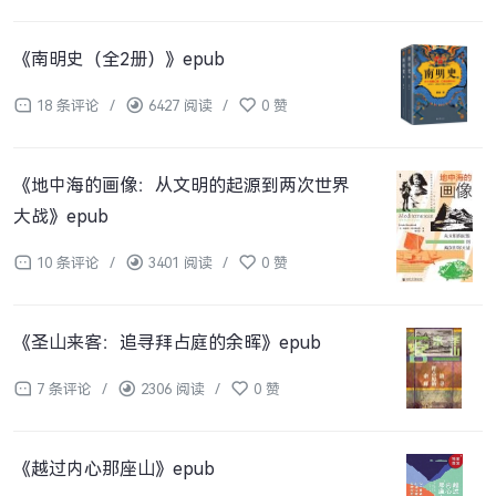
《南明史（全2册）》epub
18 条评论
/
6427 阅读
/
0 赞
《地中海的画像：从文明的起源到两次世界
大战》epub
10 条评论
/
3401 阅读
/
0 赞
《圣山来客：追寻拜占庭的余晖》epub
7 条评论
/
2306 阅读
/
0 赞
《越过内心那座山》epub