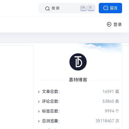
K
留言
搜索
登录
本文阅读 1 分钟
页
›
知识库
›
正文
惪特博客
混淆矩阵。
文章总数：
16591 篇
评论总数：
53860 条
标签总数：
9994 个
总浏览量：
35118407 次