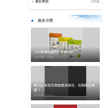
最后更新：
5天前
最多点赞
《小家越住越大》全集pdf
129 点赞，
03-18
用 css 实现左侧宽度自适应，右侧固定宽
度 ？
109 点赞，
03-12