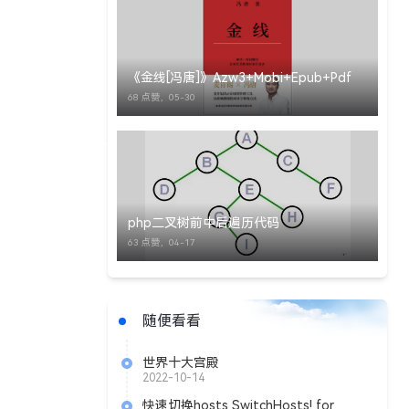
《金线[冯唐]》Azw3+Mobi+Epub+Pdf
68 点赞，
05-30
php二叉树前中后遍历代码
63 点赞，
04-17
随便看看
世界十大宫殿
2022-10-14
快速切换hosts SwitchHosts! for