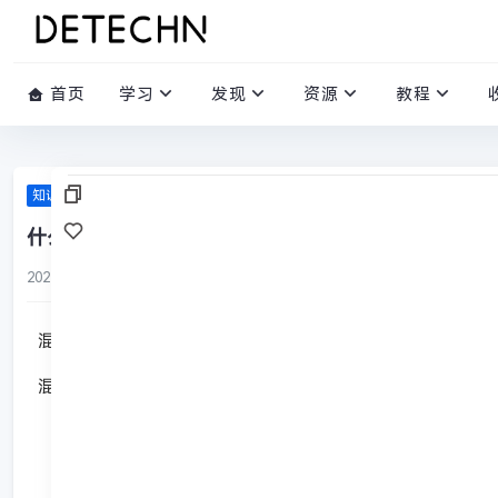
首页
学习
发现
资源
教程
知识库
什么是混淆矩阵？
2022-07-11
/
0 评论
/
4277 阅读
/
0 赞
混淆矩阵，又称误差矩阵，就是分别统计分类模型归错类，归
混淆矩阵是ROC曲线绘制的基础，同时它也是衡量分类型模型