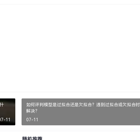
什
如何评判模型是过拟合还是欠拟合？遇到过拟合或欠拟合时
解决？
07-11
07-11
随机推荐