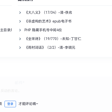
《大八义》（17/34）-清-佚名
《非虚构的艺术》epub电子书
主目录用什么表示? 切换目录用什么命令？
PHP 隐藏手机号中间4位
《全宋诗》（19/770）-未知-丁甘仁
《雨村词话》（2/2）-清-李调元
须
才能评论哦~
登录