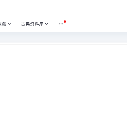
收藏
古典资料库
首
对类的观测值个数，然后把结果放在一个表里展示出来。这个表就是
准确度中最基本，最直观，计算最简单的方法。