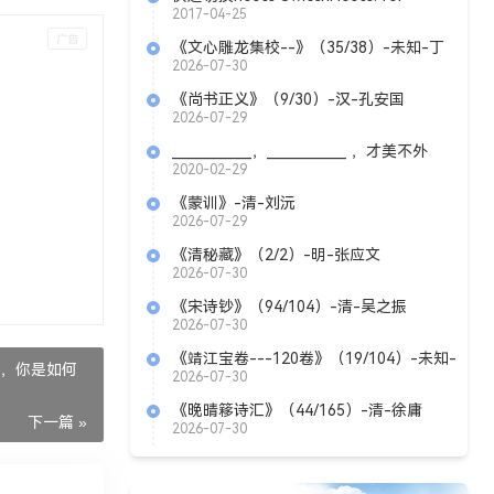
windows
2017-04-25
《文心雕龙集校--》（35/38）-未知-丁
甘仁
2026-07-30
《尚书正义》（9/30）-汉-孔安国
2026-07-29
____________，____________ ，才美不外
见。（《马说》韩愈）
2020-02-29
《蒙训》-清-刘沅
2026-07-29
《清秘藏》（2/2）-明-张应文
2026-07-30
《宋诗钞》（94/104）-清-吴之振
2026-07-30
《靖江宝卷---120卷》（19/104）-未知-
，你是如何
丁甘仁
2026-07-30
《晚晴簃诗汇》（44/165）-清-徐庸
下一篇 »
2026-07-30