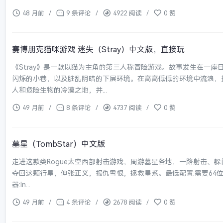
48 月前
/
9 条评论
/
4922 阅读
/
0 赞
赛博朋克猫咪游戏 迷失（Stray）中文版，直接玩
《Stray》是一款以猫为主角的第三人称冒险游戏。故事发生在一
闪烁的小巷，以及脏乱阴暗的下层环境。在高高低低的环境中流浪，
人和危险生物的冷漠之地，并...
49 月前
/
8 条评论
/
4737 阅读
/
0 赞
墓星（TombStar）中文版
走进这款类Rogue太空西部射击游戏，周游墓星各地，一路射击、
夺回这颗行星，伸张正义，报仇雪恨，拯救星系。最低配置:需要64位处
器:In...
49 月前
/
4 条评论
/
2678 阅读
/
0 赞