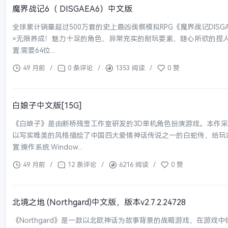
魔界战记6（ DISGAEA6）中文版
全球累计销量超过500万套的史上最凶战棋模拟RPG《魔界战记DIS
×无限养成！魅力十足的角色、异常充实的耐玩要素、随心所欲的捏
置:需要64位...
49 月前
/
0 条评论
/
1353 阅读
/
0 赞
白娘子中文版[15G]
《白娘子》是由断桥残雪工作室研发的3D单机角色扮演游戏。本作
以写实唯美的风格描绘了中国四大爱情神话传说之一的白蛇传，给玩
置:操作系统:Window...
49 月前
/
12 条评论
/
6216 阅读
/
0 赞
北境之地 (Northgard)中文版，版本v2.7.2.24728
《Northgard》是一款以北欧神话为故事背景的战略游戏，在游