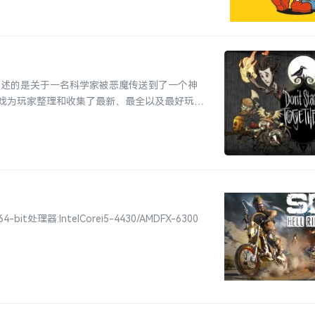
。游戏讲述的是关于一名科学家被恶魔传送到了一个神
戏为玩家整理和收集了最新、最全以及最好玩的
理器:IntelCorei5-4430/AMDFX-6300