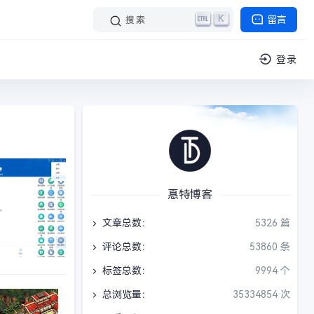
K
留言
搜索
登录
惪特博客
文章总数：
5326 篇
评论总数：
53860 条
标签总数：
9994 个
总浏览量：
35334854 次