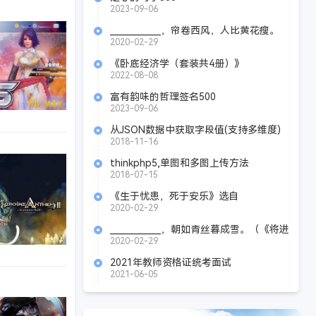
2023-09-06
____________，帘卷西风，人比黄花瘦。
（《醉花阴》 李清照）
2020-02-29
《卧底经济学（套装共4册）》
AZW3+MOBI+EPUB
2022-08-08
富有韵味的哲理签名500
2023-09-06
从JSON数据中获取字段值(支持多维度)
2018-11-16
thinkphp5,单图和多图上传方法
2018-07-15
《生于忧患，死于安乐》选自
____________。（《生于忧患，死于安乐》
2020-02-29
孟子）
____________，朝如青丝暮成雪。（《将进
酒》 李白）
2020-02-29
2021年教师资格证统考面试
2021-06-05