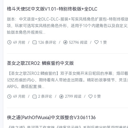
格斗天使SE中文版V1.01-特别终极版+全DLC
版本：中文语音+全DLC-DLC-服装+写实风格角色扩展包-特别终
项，玩家可选写实风格的角色外形，适用于10个内建角色以及自定义
始版本角色外观类似...
49 月前
/
126 条评论
/
52796 阅读
/
1 赞
圣女之歌ZERO2: 鳞痕誓约中文版
【圣女之歌ZERO2:鳞痕誓约】双子圣女揭开末日轮回的序幕；烙
记忆伤痕的内心，期待着有人带她走出阴霾。精彩的故事情节、灵活
ARPG。最低配置:操...
49 月前
/
2 条评论
/
2799 阅读
/
0 赞
俠之道(PathOfWuxia)中文版整合V3.061136
《侠之道》是河洛工作室继《侠客风云传》系列后推出的第四部单机