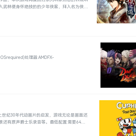
入武林便身怀绝技的的少年侠客，拜入名为侠隐
required)处理器:AMDFX-
上世纪30年代动画片的启发，游戏无论是画面还
还有原声爵士乐录音等。最低配置:需要64位