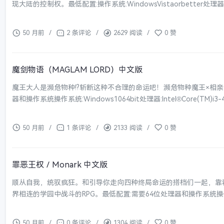
现大陆的控制权。最低配置:操作系统:WindowsVistaorbetter处理器:Inte
50 月前
/
2 条评论
/
2629 阅读
/
0 赞
魔剑物语（MAGLAM LORD）中文版
魔王大人是濒危物种!?斩断这种不合理的命运吧！濒危物种魔王×相亲＝
器和操作系统操作系统:Windows1064bit处理器:Intel®Core(TM)i3-43
50 月前
/
1 条评论
/
2133 阅读
/
0 赞
罪恶王权／Monark 中文版
顺从自我，统驭疯狂。和引导你走向四种终局命运的搭档们一起，靠
界相连的学园中战斗的RPG。最低配置:需要64位处理器和操作系统操作系统:Wind
50 月前
/
0 条评论
/
1304 阅读
/
0 赞