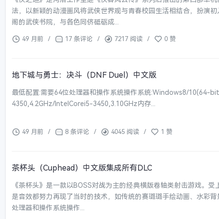
法，以新颖的动漫画风将武侠世界观与青春校园生活相结合，扮演初
阁的武侠书院，与各色同侪砥砺成...
49 月前
/
17 条评论
/
7217 阅读
/
0 赞
地下城与勇士：决斗（DNF Duel）中文版
最低配置:需要64位处理器和操作系统操作系统:Windows8/10(64-bitOS
4350,4.2GHz/IntelCorei5-3450,3.10GHz内存...
49 月前
/
8 条评论
/
4045 阅读
/
1 赞
茶杯头（Cuphead）中文版集成所有DLC
《茶杯头》是一款以BOSS对战为主的经典横版卷轴类射击游戏。受
是音效都努力再现了当时的技术，如传统的赛璐璐手绘动画、水彩背景
处理器和操作系统操作...