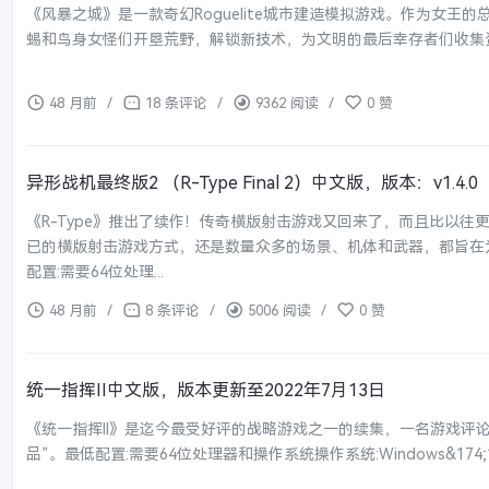
《风暴之城》是一款奇幻Roguelite城市建造模拟游戏。作为女
蜴和鸟身女怪们开垦荒野，解锁新技术，为文明的最后幸存者们收集资源。[downlo
48 月前
/
18 条评论
/
9362 阅读
/
0 赞
异形战机最终版2 （R-Type Final 2）中文版，版本：v1.4.0
《R-Type》推出了续作！传奇横版射击游戏又回来了，而且比以往
已的横版射击游戏方式，还是数量众多的场景、机体和武器，都旨在
配置:需要64位处理...
48 月前
/
8 条评论
/
5006 阅读
/
0 赞
统一指挥II中文版，版本更新至2022年7月13日
《统一指挥II》是迄今最受好评的战略游戏之一的续集，一名游戏评
品”。最低配置:需要64位处理器和操作系统操作系统:Windows&174;10orn