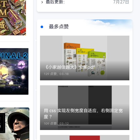
最后更新：
7月27日
最多点赞
《小家越住越大》全集pdf
129 点赞，
03-18
用 css 实现左侧宽度自适应，右侧固定宽
度 ？
109 点赞，
03-12