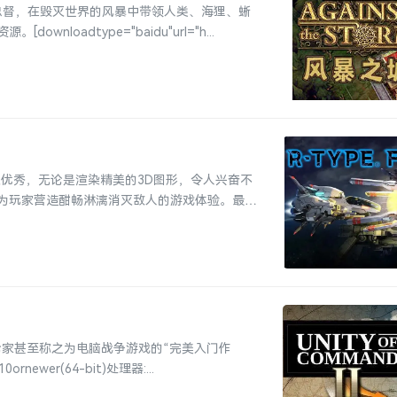
王的总督，在毁灭世界的风暴中带领人类、海狸、蜥
adtype="baidu"url="h...
更优秀，无论是渲染精美的3D图形，令人兴奋不
为玩家营造酣畅淋漓消灭敌人的游戏体验。最低
论家甚至称之为电脑战争游戏的“完美入门作
ewer(64-bit)处理器:...