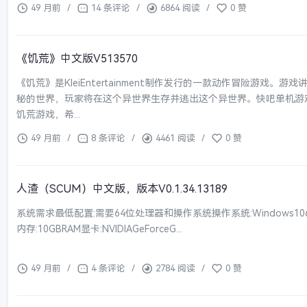
49 月前
/
14 条评论
/
6864 阅读
/
0 赞
《饥荒》中文版V513570
《饥荒》是KleiEntertainment制作发行的一款动作冒险游戏
秘的世界，玩家将在这个异世界生存并逃出这个异世界。快吧单机游
饥荒游戏，希...
49 月前
/
8 条评论
/
4461 阅读
/
0 赞
人渣（SCUM）中文版，版本V0.1.34.13189
系统需求最低配置:需要64位处理器和操作系统操作系统:Windows1064-bit处
内存:10GBRAM显卡:NVIDIAGeForceG...
49 月前
/
4 条评论
/
2784 阅读
/
0 赞