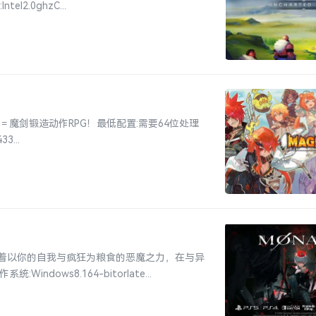
l2.0ghzC...
魔剑锻造动作RPG！最低配置:需要64位处理
3...
着以你的自我与疯狂为粮食的恶魔之力，在与异
ows8.164-bitorlate...