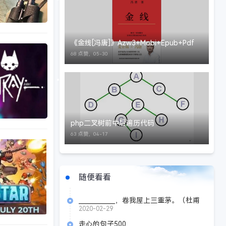
《金线[冯唐]》Azw3+Mobi+Epub+Pdf
68 点赞，
05-30
php二叉树前中后遍历代码
63 点赞，
04-17
随便看看
____________，卷我屋上三重茅。（杜甫
《茅屋为秋风所破歌》）
2020-02-29
走心的句子500