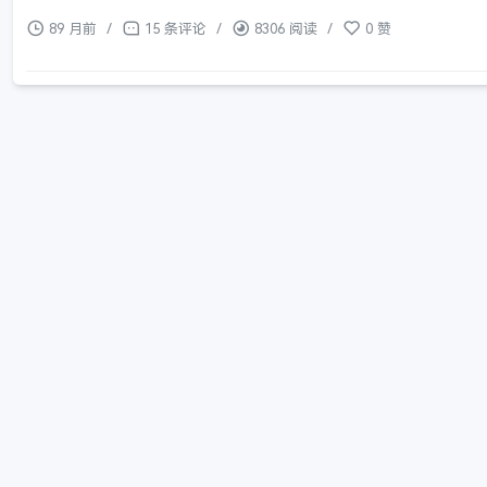
89 月前
/
15 条评论
/
8306 阅读
/
0 赞