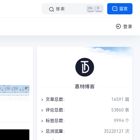
K
留言
搜索
登录
惪特博客
文章总数：
16591 篇
评论总数：
53860 条
标签总数：
9994 个
总浏览量：
35220121 次