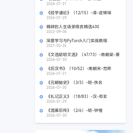
2026-07-31
《经学通论》（12/15）-清-皮锡瑞
2026-07-29
精辟的人生语录格言精选430
2023-09-06
深度学习与PyTorch入门实战教程
2021-02-25
《文选昭明文选》（47/73）-南朝梁-萧
统
2026-07-30
《后汉书》（10/52）-南朝宋-范晔
2026-07-31
《元朝秘史》（3/3）-明-佚名
2026-07-30
《礼记正义》（18/83）-汉-郑玄
2026-07-29
《混唐后传》（2/6）-明-钟惺
2026-07-30