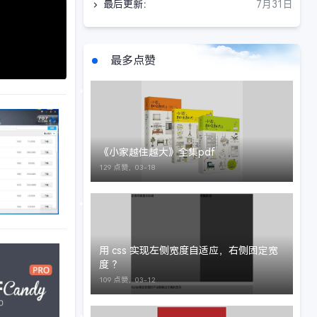
最后更新：
7月31日
最多点赞
《小家越住越大》全集pdf
129 点赞，
03-18
用 css 实现左侧宽度自适应，右侧固定宽
度 ？
109 点赞，
03-12