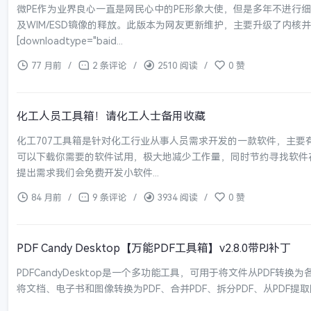
微PE作为业界良心一直是网民心中的PE形象大使，但是多年不进行
及WIM/ESD镜像的释放。此版本为网友更新维护，主要升级了内核
[downloadtype="baid...
77 月前
/
2 条评论
/
2510 阅读
/
0 赞
化工人员工具箱！请化工人士备用收藏
化工707工具箱是针对化工行业从事人员需求开发的一款软件，主要
可以下载你需要的软件试用，极大地减少工作量，同时节约寻找软件
提出需求我们会免费开发小软件...
84 月前
/
9 条评论
/
3934 阅读
/
0 赞
PDF Candy Desktop【万能PDF工具箱】v2.8.0带PJ补丁
PDFCandyDesktop是一个多功能工具，可用于将文件从PDF转换为
将文档、电子书和图像转换为PDF、合并PDF、拆分PDF、从PDF提取