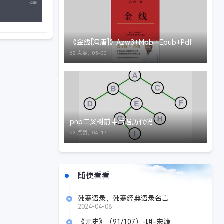
《金线[冯唐]》Azw3+Mobi+Epub+Pdf
68 点赞，
05-30
php二叉树前中后遍历代码
63 点赞，
04-17
随便看看
韩寒语录，韩寒经典语录名言
2024-04-08
《元史》（91/107）-明-宋濂