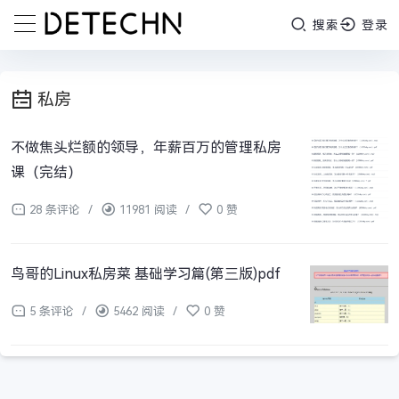
搜索
登录
私房
不做焦头烂额的领导，年薪百万的管理私房
课（完结）
28 条评论
/
11981 阅读
/
0 赞
鸟哥的Linux私房菜 基础学习篇(第三版)pdf
5 条评论
/
5462 阅读
/
0 赞