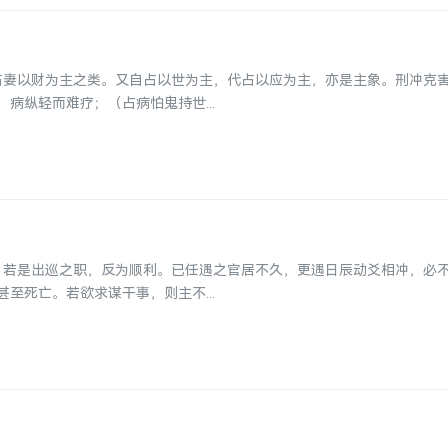
，占妻以财为主之类。又自占以世为主，代占以应为主，亦是主象。刑冲克
病纵轻而难疗；（占病怕鬼持世...
守；若是出巡之职，反为顺利。已任遇之官居不久，更遇日辰动爻相冲，必
至死亡。若欲求谋干事，则主不...