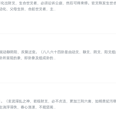
，有化出财爻，生合世爻者，必须讼诉公庭，然后可得束修。官爻独发生世
化、父母生扶、合起世爻者，主...
金赋动静阴阳，反复迁变。（八八六十四卦是由动爻、静爻、阴爻、阳爻组
所呈现的象，即卦象及组成卦的...
今日。（玄武淫乱之神，若临财爻，必不贞洁，更加三刑六害，如杨贵妃污
浇浮淫佚，春心荡漾，不能坚闺...