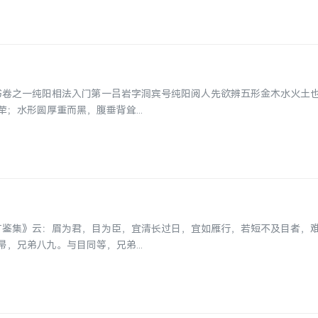
全书卷之一纯阳相法入门第一吕岩字洞宾号纯阳阅人先欲辨五形金木水火土
；水形圆厚重而黑，腹垂背耸...
《广鉴集》云：眉为君，目为臣，宜清长过日，宜如雁行，若短不及目者，
，兄弟八九。与目同等，兄弟...