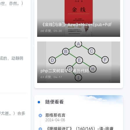
合世，亦然。）
《金线[冯唐]》Azw3+Mobi+Epub+Pdf
68 点赞，
05-30
成的，动静阴
php二叉树前中后遍历代码
63 点赞，
04-17
随便看看
秽尤甚。）合多
恩格斯名言
2024-04-08
《晚晴簃诗汇》（160/165）-清-徐庸