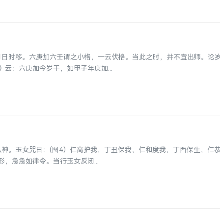
岁月日时移。六庚加六壬谓之小格，一云伏格。当此之时，并不宜出师。论
云：六庚加今岁干，如甲子年庚加...
从神。玉女咒日：(图4）仁高护我，丁丑保我，仁和度我，丁酉保生，仁
，急急如律令。当行玉女反闭...