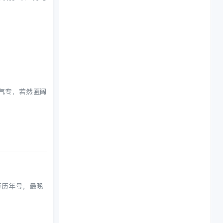
气专，若然匾阔
万历年号，最晚