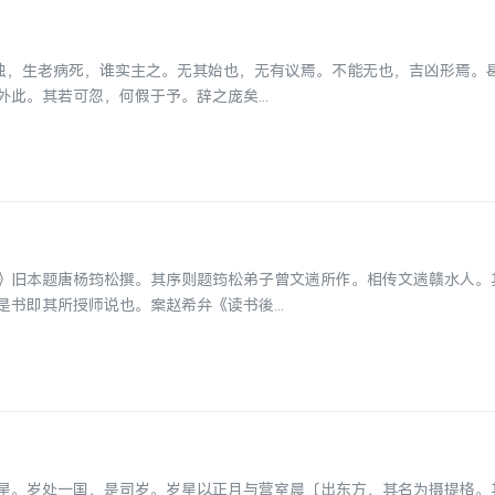
为浊，生老病死，谁实主之。无其始也，无有议焉。不能无也，吉凶形焉。
此。其若可忽，何假于予。辞之庞矣...
》旧本题唐杨筠松撰。其序则题筠松弟子曾文遄所作。相传文遄赣水人。
书即其所授师说也。案赵希弁《读书後...
星。岁处一国，是司岁。岁星以正月与营室晨〔出东方，其名为摄提格。