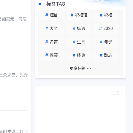
标签TAG
#
短信
#
祝福语
#
祝福
曷如其无，何恶
#
大全
#
标语
#
2020
#
名言
#
生日
#
句子
#
搞笑
#
经典
#
励志
更多标签
其父求己，先奔
其明岁以二月与