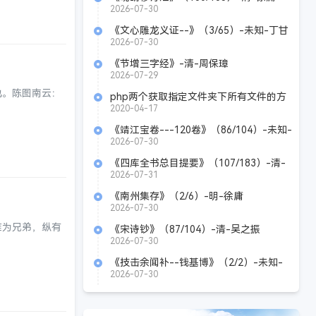
2026-07-30
《文心雕龙义证--》（3/65）-未知-丁甘
仁
2026-07-30
《节增三字经》-清-周保璋
2026-07-29
也。陈图南云：
php两个获取指定文件夹下所有文件的方
法
2020-04-17
《靖江宝卷---120卷》（86/104）-未知-
丁甘仁
2026-07-30
《四库全书总目提要》（107/183）-清-
永瑢
2026-07-31
《南州集存》（2/6）-明-徐庸
2026-07-30
难为兄弟，纵有
《宋诗钞》（87/104）-清-吴之振
2026-07-30
《技击余闻补--钱基博》（2/2）-未知-
杏坡居士
2026-07-30