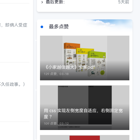
最后更新：
5天前
害，即病人受症
最多点赞
《小家越住越大》全集pdf
129 点赞，
03-18
不久任政事。）
用 css 实现左侧宽度自适应，右侧固定宽
度 ？
109 点赞，
03-12