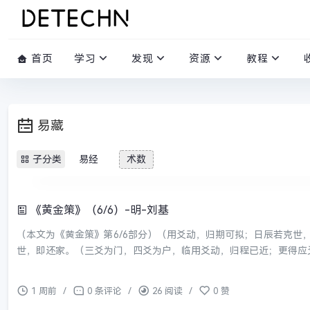
首页
学习
发现
资源
教程
易藏
子分类
易经
术数
《黄金策》（6/6）-明-刘基
（本文为《黄金策》第6/6部分）（用爻动，归期可拟；日辰若克
世，即还家。（三爻为门，四爻为户，临用爻动，归程已近；更得应爻
1 周前
/
0 条评论
/
26 阅读
/
0 赞