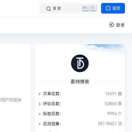
K
留言
搜索
登录
惪特博客
文章总数：
16591 篇
门四户应如合
评论总数：
53860 条
标签总数：
9994 个
总浏览量：
35118407 次