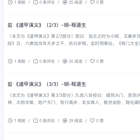
1 周前
/
0 条评论
/
25 阅读
/
0 赞
《遁甲演义》（2/3）-明-程道生
（本文为《遁甲演义》第2/3部分）歌曰：加壬之时为小格，又兼
经》云：六庚加当年太岁之干，名曰岁格。此时用事凶。《奇门大全》
1 周前
/
0 条评论
/
30 阅读
/
0 赞
《遁甲演义》（3/3）-明-程道生
（本文为《遁甲演义》第3/3部分）九宫八卦经曰：缓则从门，急则
神，太阴华盖，地户天门，吾行禹步，玄女真人，默然坐卧，隐化藏形
1 周前
/
0 条评论
/
29 阅读
/
0 赞