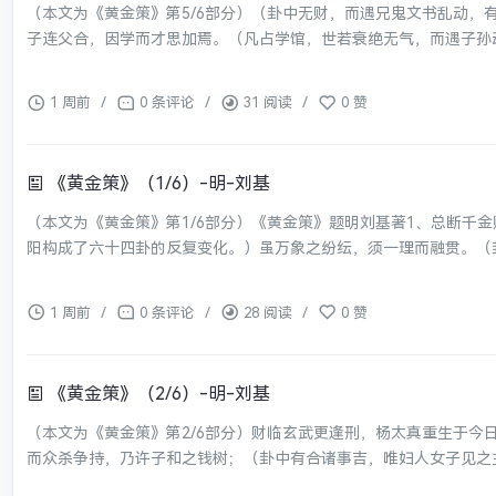
（本文为《黄金策》第5/6部分）（卦中无财，而遇兄鬼文书乱动
子连父合，因学而才思加焉。（凡占学馆，世若衰绝无气，而遇子孙动
1 周前
/
0 条评论
/
31 阅读
/
0 赞
《黄金策》（1/6）-明-刘基
（本文为《黄金策》第1/6部分）《黄金策》题明刘基著1、总断千
阳构成了六十四卦的反复变化。）虽万象之纷纭，须一理而融贯。（卦
1 周前
/
0 条评论
/
28 阅读
/
0 赞
《黄金策》（2/6）-明-刘基
（本文为《黄金策》第2/6部分）财临玄武更逢刑，杨太真重生于
而众杀争持，乃许子和之钱树；（卦中有合诸事吉，唯妇人女子见之主