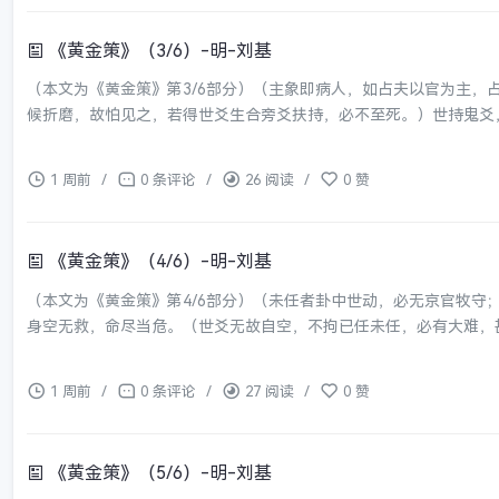
《黄金策》（3/6）-明-刘基
（本文为《黄金策》第3/6部分）（主象即病人，如占夫以官为主
候折磨，故怕见之，若得世爻生合旁爻扶持，必不至死。）世持鬼爻，
1 周前
/
0 条评论
/
26 阅读
/
0 赞
《黄金策》（4/6）-明-刘基
（本文为《黄金策》第4/6部分）（未任者卦中世动，必无京官牧
身空无救，命尽当危。（世爻无故自空，不拘已任未任，必有大难，甚
1 周前
/
0 条评论
/
27 阅读
/
0 赞
《黄金策》（5/6）-明-刘基