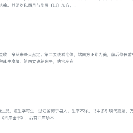
徐。其明岁以四月与毕晨〔出〕东方，...
边收，命从来处天然定。第二要诀看宅体，端圆方正斯为美；前后修长蓄
乱生魔障。第四要诀辅粥星，他官左右...
程道生撰。道生字可生，浙江省海宁县人。生平不详。书中多引明代嘉靖、
四库全书》，后有四库珍本...