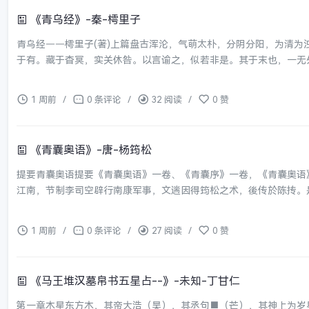
《青乌经》-秦-樗里子
青乌经——樗里子(著)上篇盘古浑沦，气萌太朴，分阴分阳，为清
于有。藏于杳冥，实关休咎。以言谕之，似若非是。其于末也，一无外
1 周前
/
0 条评论
/
32 阅读
/
0 赞
《青囊奥语》-唐-杨筠松
提要青囊奥语提要《青囊奥语》一卷、《青囊序》一卷，《青囊奥语
江南，节制李司空辟行南康军事，文遄因得筠松之术，後传於陈抟。是
1 周前
/
0 条评论
/
27 阅读
/
0 赞
《马王堆汉墓帛书五星占--》-未知-丁甘仁
第一章木星东方木，其帝大浩（昊），其丞句■（芒），其神上为岁