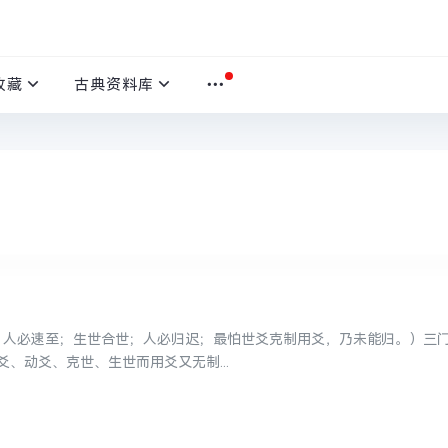
收藏
古典资料库
世，人必速至；生世合世；人必归迟；最怕世爻克制用爻，乃未能归。）三
、动爻、克世、生世而用爻又无制...