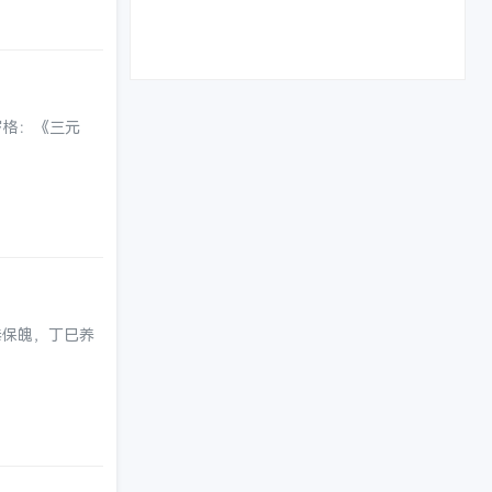
岁格：《三元
恭保魄，丁巳养