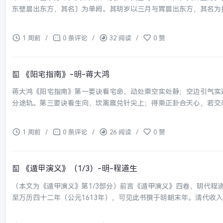
东壁晨出东方，其名〕为单阏。其明岁以三月与胃晨出东方，其名为执
1 周前
/
0 条评论
/
32 阅读
/
0 赞
《阳宅指南》-明-蒋大鸿
蒋大鸿《阳宅指南》第一要诀看宅命，动处乘空实处静；空边引气实
分途轨。第三要诀看生向，坎离震兑针尖上；得乘正卦合天心，若交杂
1 周前
/
0 条评论
/
26 阅读
/
0 赞
《遁甲演义》（1/3）-明-程道生
（本文为《遁甲演义》第1/3部分）前言《遁甲演义》四卷，明代
至万历四十二年（公元1613年），可见此书撰于明朝末年。清代收入《