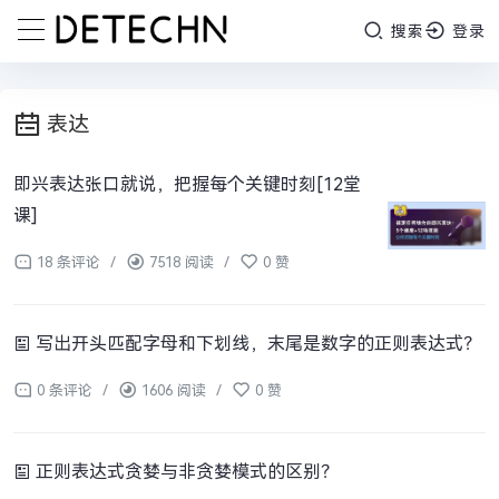
搜索
登录
表达
即兴表达张口就说，把握每个关键时刻[12堂
课]
18 条评论
/
7518 阅读
/
0 赞
写出开头匹配字母和下划线，末尾是数字的正则表达式？
0 条评论
/
1606 阅读
/
0 赞
正则表达式贪婪与非贪婪模式的区别？