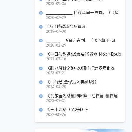
2023-09-06
_______________,白银盘里一青螺。（《望
洞庭》 刘禹锡）
2020-02-29
TP5.1修改添加配置项
2019-07-30
________，飞雪迎春到。（《卜算子·咏
梅》毛泽东）
2020-02-29
《中国佛教通史(套装15卷)》Mobi+Epub
2023-07-18
《副业赚钱之道-从0到1打造多元化收
入》Azw3+Mobi+Epub
2023-07-21
《山海经(全译插图典藏版)》
Azw3+Epub+Mobi+Pdf
2024-04-20
《瓦尔登湖动植物图鉴：动物篇_植物篇
（2册）》Azw3+Epub+Mobi+Pdf
2023-09-01
《三十六骑（全2册）》
Azw3+Mobi+Epub+Pdf
2022-08-26