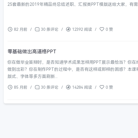
25套最新的2019年精品终总结述职、汇报类PPT模版送给大家，有
82 月前
/
30 条评论
/
12392 阅读
/
0 赞
零基础做出高逼格PPT
你在做毕业答辩时，是否知道学术成果怎样用PPT展示最恰当？你在
做到出彩？你在制作PPT的过程中，是否有这样或那样的困惑？本课
版式、字体等多方面刷新...
85 月前
/
30 条评论
/
14284 阅读
/
0 赞