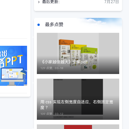
最后更新：
7月27日
最多点赞
《小家越住越大》全集pdf
129 点赞，
03-18
用 css 实现左侧宽度自适应，右侧固定宽
度 ？
109 点赞，
03-12