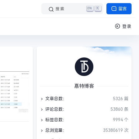
K
留言
搜索
登录
惪特博客
文章总数：
5326 篇
评论总数：
53860 条
标签总数：
9994 个
总浏览量：
35380619 次