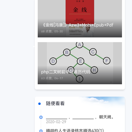
《金线[冯唐]》Azw3+Mobi+Epub+Pdf
68 点赞，
05-30
php二叉树前中后遍历代码
63 点赞，
04-17
随便看看
____________ ，____________ ，朝天阙。
（《满江红》 岳飞）
2020-02-29
精辟的人生语录格言精选430(1)