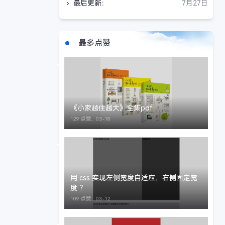
最后更新：
7月27日
最多点赞
《小家越住越大》全集pdf
129 点赞，
03-18
用 css 实现左侧宽度自适应，右侧固定宽
度 ？
109 点赞，
03-12