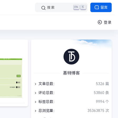
K
留言
搜索
登录
惪特博客
文章总数：
5326 篇
评论总数：
53860 条
标签总数：
9994 个
总浏览量：
35363875 次