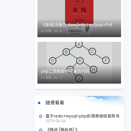
《金线[冯唐]》Azw3+Mobi+Epub+Pdf
68 点赞，
05-30
php二叉树前中后遍历代码
63 点赞，
04-17
随便看看
基于redis+mysql+php的简单微信服务号
通知队列
2019-04-04
《隐语 [薛超伟] 》