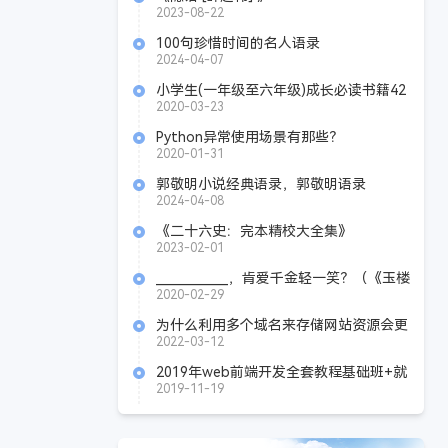
Azw3+Epub+Mobi+Pdf
2023-08-22
100句珍惜时间的名人语录
2024-04-07
小学生(一年级至六年级)成长必读书籍42
本
2020-03-23
Python异常使用场景有那些？
2020-01-31
郭敬明小说经典语录，郭敬明语录
2024-04-08
《二十六史：完本精校大全集》
Azw3+Epub
2023-02-01
____________，肯爱千金轻一笑？（《玉楼
春》 宋祁）
2020-02-29
为什么利用多个域名来存储网站资源会更
有效 ？
2022-03-12
2019年web前端开发全套教程基础班+就
业班
2019-11-19