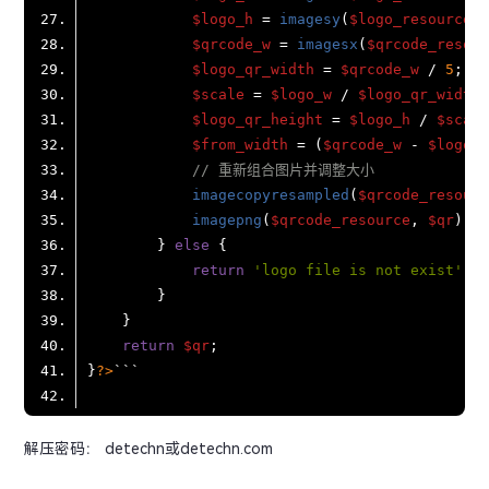
$logo_h
 = 
imagesy
(
$logo_resource
);
$qrcode_w
 = 
imagesx
(
$qrcode_resour
$logo_qr_width
 = 
$qrcode_w
 / 
5
$scale
 = 
$logo_w
 / 
$logo_qr_width
$logo_qr_height
 = 
$logo_h
 / 
$scale
$from_width
 = (
$qrcode_w
 - 
$logo_q
// 重新组合图片并调整大小
imagecopyresampled
(
$qrcode_resourc
imagepng
(
$qrcode_resource
, 
$qr
        } 
else
return
'logo file is not exist'
return
$qr
}
?>
解压密码： detechn或detechn.com