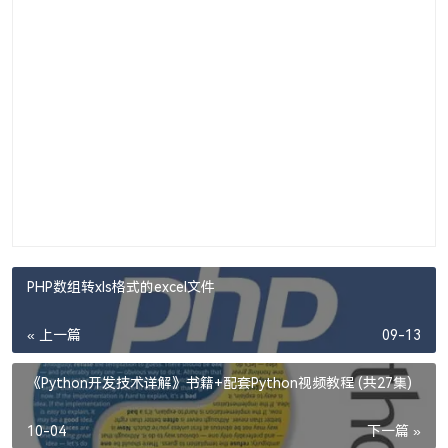
PHP数组转xls格式的excel文件
« 上一篇
09-13
《Python开发技术详解》书籍+配套Python视频教程 (共27集)
10-04
下一篇 »