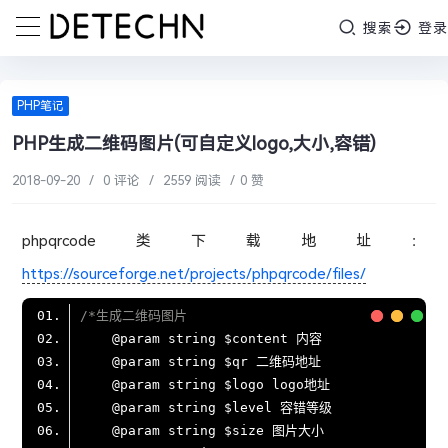
搜索
登录
PHP笔记
PHP生成二维码图片(可自定义logo,大小,容错)
2018-09-20
/
0 评论
/
2559 阅读
/
0 赞
phpqrcode类下载地址：
https://sourceforge.net/projects/phpqrcode/files/
@param
@param
@param
@param
@param