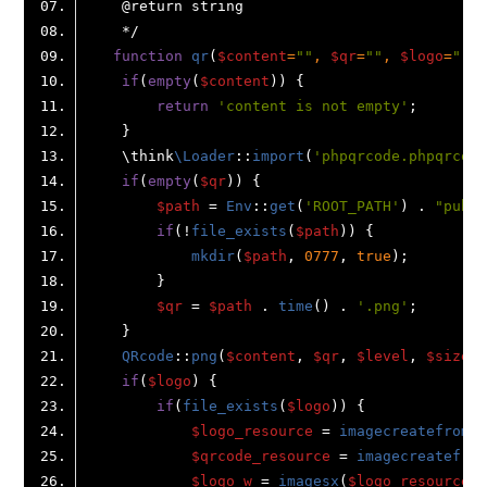
@return
function
qr
(
$content
=
""
, 
$qr
=
""
, 
$logo
=
""
, 
if
(
empty
(
$content
return
'content is not empty'
    \think
\Loader
::
import
(
'phpqrcode.phpqrcode
if
(
empty
(
$qr
$path
 = 
Env
::
get
(
'ROOT_PATH'
) . 
"publi
if
(!
file_exists
(
$path
mkdir
(
$path
, 
0777
, 
true
$qr
 = 
$path
 . 
time
() . 
'.png'
QRcode
::
png
(
$content
, 
$qr
, 
$level
, 
$size
, 
if
(
$logo
if
(
file_exists
(
$logo
$logo_resource
 = 
imagecreatefromst
$qrcode_resource
 = 
imagecreatefrom
$logo_w
 = 
imagesx
(
$logo_resource
);