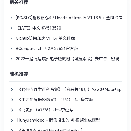
相关推荐
[PC/SLG]钢铁雄心4 / Hearts of Iron IV V1.13.5 + 全DLC 官
《饥荒》中文版V513570
Github访问加速 v1.1.4 单文件版
BCompare-zh-4.2.9.23626官方版
2022一建《建筑》电子版教材【可搜索版】去广告、密码
随机推荐
《通俗心理学百科合集》（套装共18册）Azw3+Mobi+Epub+P
《中西汇通医经精义》（2/4）-清-唐宗海
《北史》（47/76）-唐-李延寿
HunyuanVideo - 腾讯推出的 AI 视频生成模型
《荒原狼》Azw3+Epub+Mobi+Pdf