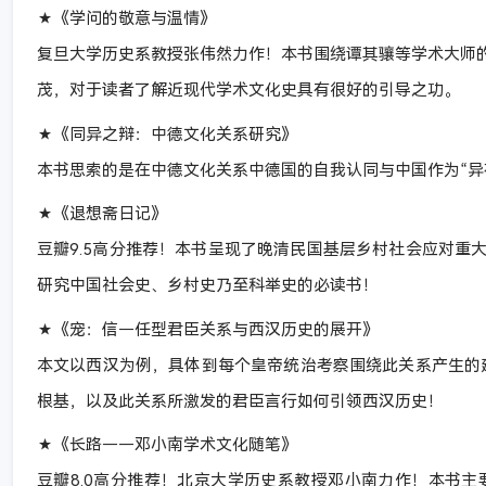
★《学问的敬意与温情》
复旦大学历史系教授张伟然力作！本书围绕谭其骧等学术大师
茂，对于读者了解近现代学术文化史具有很好的引导之功。
★《同异之辩：中德文化关系研究》
本书思索的是在中德文化关系中德国的自我认同与中国作为“异
★《退想斋日记》
豆瓣9.5高分推荐！本书呈现了晚清民国基层乡村社会应对重
研究中国社会史、乡村史乃至科举史的必读书！
★《宠：信－任型君臣关系与西汉历史的展开》
本文以西汉为例，具体到每个皇帝统治考察围绕此关系产生的建
根基，以及此关系所激发的君臣言行如何引领西汉历史！
★《长路——邓小南学术文化随笔》
豆瓣8.0高分推荐！北京大学历史系教授邓小南力作！本书