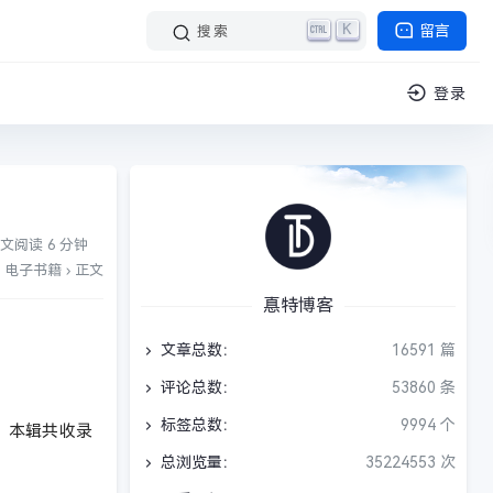
K
留言
搜索
登录
文阅读 6 分钟
电子书籍
›
正文
惪特博客
文章总数：
16591 篇
评论总数：
53860 条
标签总数：
9994 个
。本辑共收录
总浏览量：
35224553 次