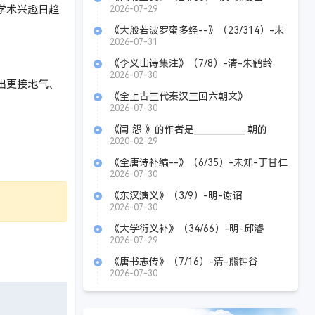
学术兴趣日趋
2026-07-29
《大般若波罗蜜多经--》（23/314）-未
知-丁甘仁
2026-07-31
《李义山诗集注》（7/8）-清-朱鹤龄
2026-07-30
出更接地气、
《全上古三代秦汉三国六朝文》
（69/305）-清-严可均
2026-07-30
《闺 怨 》的作者是____________ 朝的
____________。
2020-02-29
《全唐诗补编--》（6/35）-未知-丁甘仁
2026-07-30
《东汉演义》（3/9）-明-谢诏
2026-07-30
《大学衍义补》（34/66）-明-邱濬
2026-07-29
《唐书志传》（7/16）-清-熊钟谷
2026-07-30