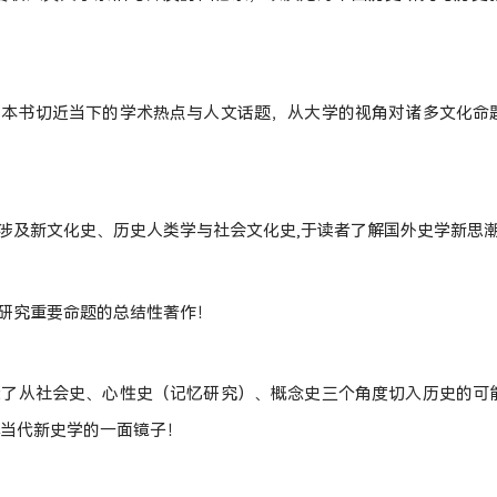
！本书切近当下的学术热点与人文话题，从大学的视角对诸多文化命
书涉及新文化史、历史人类学与社会文化史,于读者了解国外史学新思
史研究重要命题的总结性著作！
示了从社会史、心性史（记忆研究）、概念史三个角度切入历史的可
是了解当代新史学的一面镜子！