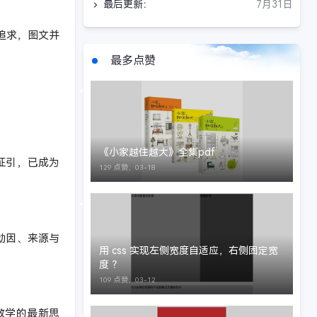
最后更新：
7月31日
追求，图文并
最多点赞
！
《小家越住越大》全集pdf
征引，已成为
129 点赞，
03-18
动因、来源与
用 css 实现左侧宽度自适应，右侧固定宽
度 ？
109 点赞，
03-12
教学的最新思