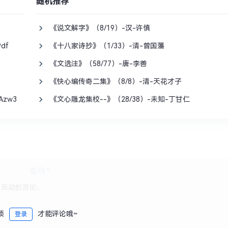
随机推荐
《说文解字》（8/19）-汉-许慎
df
《十八家诗抄》（1/33）-清-曾国藩
《文选注》（58/77）-唐-李善
《快心编传奇二集》（8/8）-清-天花才子
zw3
《文心雕龙集校--》（28/38）-未知-丁甘仁
须
才能评论哦~
登录