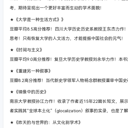
考，期待呈现出一个更好丰富而生动的学术面貌！
★《大学是一种生活方式》》
豆瓣平均8.5高分推荐！四川大学历史历史系教授王东杰力作
思考！只有恢复大学的人文活力，才能提振中国社会的元气！
★《时间与主义》
豆瓣平均9.0高分推荐！复旦大学历史学教授刘永华力作！本
★《重建另一种叙事》
豆瓣8.2高分推荐！当代新史学领军人物杨念群教授重审中国
★《镜像中的历史》
南京大学教授孙江力作！收录了作者近15年22篇长短文，展
者实践其“全球本土化”（glocalization）叙事的实录，也
★《昨天的与世界的：从文化到学术》