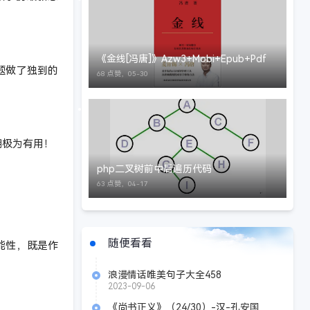
《金线[冯唐]》Azw3+Mobi+Epub+Pdf
题做了独到的
68 点赞，
05-30
潮极为有用！
php二叉树前中后遍历代码
63 点赞，
04-17
随便看看
能性，既是作
浪漫情话唯美句子大全458
2023-09-06
《尚书正义》（24/30）-汉-孔安国