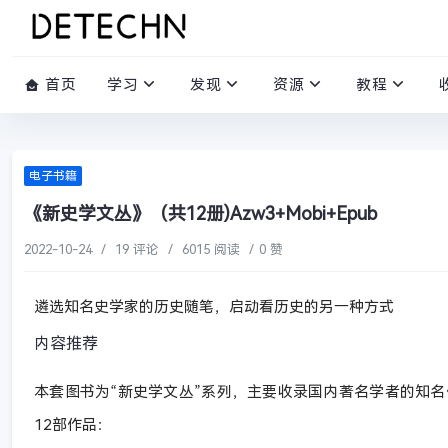
首页
学习
发现
资源
教程
电子书籍
《新史学文丛》（共12册)Azw3+Mobi+Epub
2022-10-24
/
19 评论
/
6015 阅读
/
0 赞
遴选知名史学家的历史随笔，启动看历史的另一种方式
内容推荐
本套图书为“新史学文丛”系列，主要收录国内著名学者的知
12部作品：