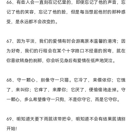
66、有些人会一直刻在记忆里的，即使忘记了他的声音，忘
记了他的笑容，忘记了他的脸，但是每当想起他时的那种感
受，是永远都不会改变的。
67、因为平淡，我们的爱情有时会游离原本温馨的港湾；因
为好奇，我们的行程会在某个十字路口不经意的拐弯，就在
你意欲转身的刹那，你会听见身后有爱情在低声地哭泣。
68、守一颗心，别像守一只猫。它冷了，来偎依你；它饿
了，来叫你；它痒了，来摩你；它厌了，便偷偷地走掉。守
一颗心，多么希望像守一只狗，不是你守它，而是它守你。
69、明知道天要下雨就该带把伞，明知道不会有结果就请别
开始！