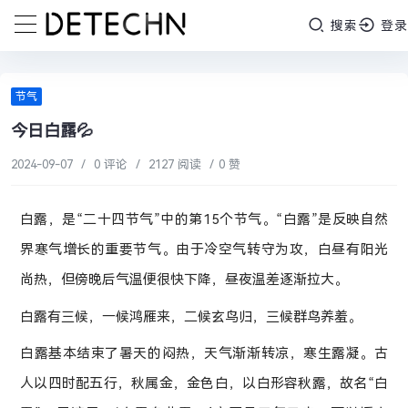
搜索
登录
节气
今日白露💦
2024-09-07
/
0 评论
/
2127 阅读
/
0 赞
白露，是“二十四节气”中的第15个节气。“白露”是反映自然
界寒气增长的重要节气。由于冷空气转守为攻，白昼有阳光
尚热，但傍晚后气温便很快下降，昼夜温差逐渐拉大。
白露有三候，一候鸿雁来，二候玄鸟归，三候群鸟养羞。
白露基本结束了暑天的闷热，天气渐渐转凉，寒生露凝。古
人以四时配五行，秋属金，金色白，以白形容秋露，故名“白