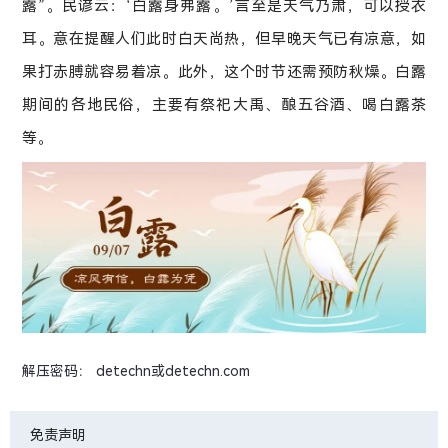
露”。民谚云：‘白露身弗露。’言至是天气乃肃，可以授衣
耳。意在提醒人们此时白天尚热，但早晚天气已有凉意，如
果打赤膊就容易着凉。此外，这个时节还需预防秋燥。白露
期间的各地民俗，主要有祭祀大禹、酿五谷酒、喝白露茶
等。
解压密码： detechn或detechn.com
免责声明