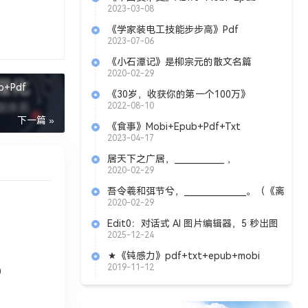
2023-03-08
《学家装电工技能步步高》Pdf
2023-07-06
《小石潭记》是柳宗元的散文名篇
《____________ 》中的第四篇。
2020-02-29
+Pdf
《30岁，收获你的第一个100万》
AZW3+MOBI+EPUB
2022-08-10
下一篇 »
《食事》Mobi+Epub+Pdf+Txt
2023-04-17
居天下之广居，____________ ，
____________ 。（《富贵不能淫》孟子）
2020-02-29
吾令羲和弭节兮，_______________。（《离
骚》节选 屈原）
2020-02-29
Edit0：对话式 AI 图片编辑器，5 秒出图
与无限画布（可商用、永久免费额度）
2025-12-24
★《钝感力》pdf+txt+epub+mobi
2019-11-12
）