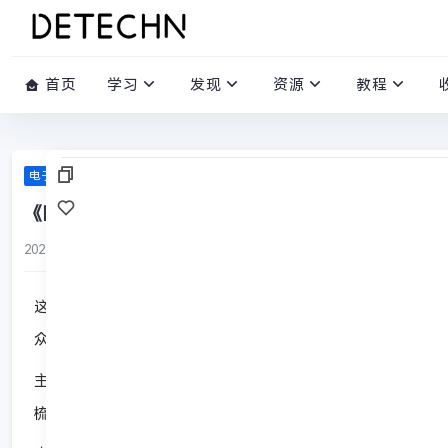
首页
学习
发现
资源
教程
电子书籍
《四大名著里的大语文：笑读〈水浒传〉》Azw3+Mobi+
2025-12-24
/
3 评论
/
661 阅读
/
0 赞
这是一套以幽默方式解读《水浒传》的儿童文学作品。本书通
众人的聚义之路，同时结合传统文化内涵的引申解读，既保留
主编推荐语
梳理整合经典内容，实现高效读名著。本书解读《水浒传》。