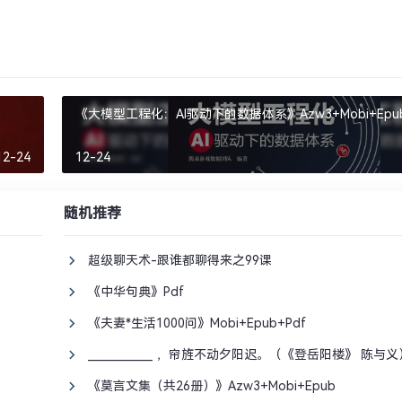
《大模型工程化：AI驱动下的数据体系》Azw3+Mobi+Epub
12-24
12-24
随机推荐
超级聊天术-跟谁都聊得来之99课
《中华句典》Pdf
《夫妻*生活1000问》Mobi+Epub+Pdf
____________ ，帘旌不动夕阳迟。（《登岳阳楼》 陈与义
《莫言文集（共26册）》Azw3+Mobi+Epub