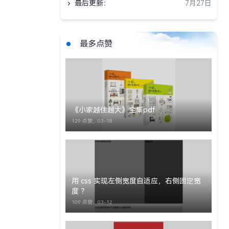
最后更新：
7月27日
读之旅。
最多点赞
《小家越住越大》全集pdf
129 点赞，
03-18
用 css 实现左侧宽度自适应，右侧固定宽
度 ？
109 点赞，
03-12