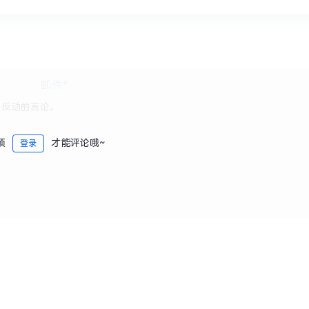
须
才能评论哦~
登录