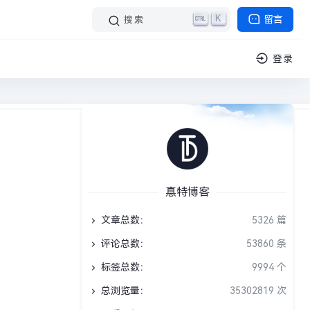
K
留言
搜索
登录
文阅读 1 分钟
电子书籍
›
正文
惪特博客
的英雄事迹和
文章总数：
5326 篇
评论总数：
53860 条
标签总数：
9994 个
总浏览量：
35302819 次