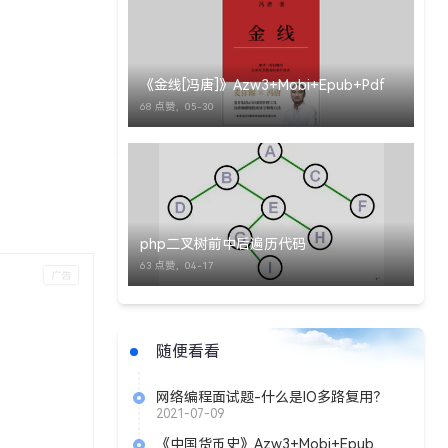
《金线[冯唐]》Azw3+Mobi+Epub+Pdf
68 点赞，
05-30
php二叉树前中后遍历代码
63 点赞，
04-17
随便看看
网络编程面试题-什么是IO多路复用？
2021-07-09
《中国货币史》Azw3+Mobi+Epub