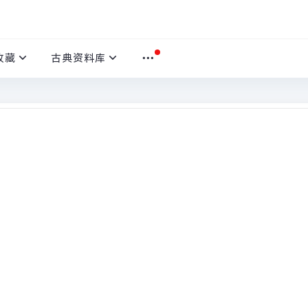
收藏
古典资料库
Epub+Pdf
本
首页
›
过将原著故事改写为65个分镜，以清晰、有趣的方式呈现梁山好汉
了原著精髓，又剔除了陈腐观点，适合青少年阅读。