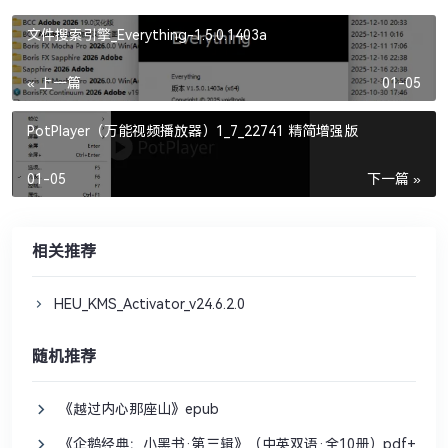
文件搜索引擎_Everything-1.5.0.1403a
« 上一篇
01-05
PotPlayer（万能视频播放器）1_7_22741 精简增强版
01-05
下一篇 »
相关推荐
HEU_KMS_Activator_v24.6.2.0
随机推荐
《越过内心那座山》epub
《企鹅经典：小黑书·第三辑》（中英双语·全10册）pdf+txt+ep