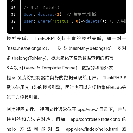
// 删除 (Delete)
User
::
destroy
(
2
); 
// 根据主键删除
User
::
where
(
'status'
, 
0
)->
delete
(); 
// 条件删除
模型关联： ThinkORM 支持丰富的模型关联，如一对一
(hasOne/belongsTo)、一对多 (hasMany/belongsTo)、多对
多 (belongsToMany)，极大简化了复杂数据查询的编写。
3.4 视图 (View & Template Engine)：数据的华丽外衣
视图 负责将控制器准备好的数据呈现给用户。 ThinkPHP 8
默认使用其自带的模板引擎，同时也可以方便地集成Blade等
第三方模板引擎。
创建视图文件： 视图文件通常位于 app/view/ 目录下，并与
控制器和方法名对应。例如，app/controller/Index.php 的
hello 方法可能对应 app/view/index/hello.html 或