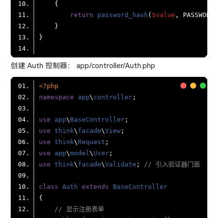
return
password_hash
(
$value
创建 Auth 控制器： app/controller/Auth.php
<?php
namespace
app
\
controller
use
app
\
BaseController
use
think
\
facade
\
View
use
think
\
Request
use
app
\
model
\
User
use
think
\
facade
\
Validate
; 
// 引入验证器门面
class
Auth
extends
BaseController
// 显示注册表单