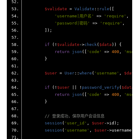
$validate
 = 
Validate
::
rule
'username|用户名'
 => 
'require'
'password|密码'
 => 
'require'
if
 (!
$validate
->
check
(
$data
return
json
([
'code'
 => 
400
, 
'msg'
 
$user
 = 
User
::
where
(
'username'
, 
$data
[
if
 (!
$user
 || !
password_verify
(
$data
[
'
return
json
([
'code'
 => 
400
, 
'msg'
 
// 登录成功，保存用户会话信息
session
(
'user_id'
, 
$user
session
(
'username'
, 
$user