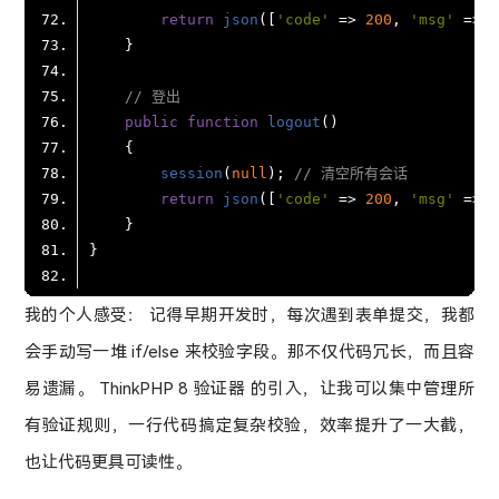
return
json
([
'code'
 => 
200
, 
'msg'
 => 
// 登出
public
function
logout
(
session
(
null
); 
// 清空所有会话
return
json
([
'code'
 => 
200
, 
'msg'
 => 
我的个人感受： 记得早期开发时，每次遇到表单提交，我都
会手动写一堆 if/else 来校验字段。那不仅代码冗长，而且容
易遗漏。 ThinkPHP 8 验证器 的引入，让我可以集中管理所
有验证规则，一行代码搞定复杂校验，效率提升了一大截，
也让代码更具可读性。