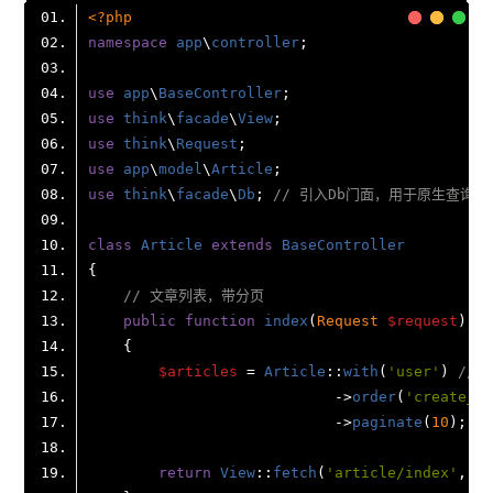
<?php
namespace
app
\
controller
use
app
\
BaseController
use
think
\
facade
\
View
use
think
\
Request
use
app
\
model
\
Article
use
think
\
facade
\
Db
; 
// 引入Db门面，用于原生查询示
class
Article
extends
BaseController
// 文章列表，带分页
public
function
index
(
Request 
$request
$articles
 = 
Article
::
with
(
'user'
) 
//
                            ->
order
(
'create_ti
                            ->
paginate
(
10
); 
/
return
View
::
fetch
(
'article/index'
, [
'