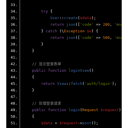
try
User
::
create
(
$data
return
json
([
'code'
 => 
200
, 
'msg'
 
        } 
catch
 (\
Exception
$e
return
json
([
'code'
 => 
500
, 
'msg'
 
// 显示登录表单
public
function
loginView
(
return
View
::
fetch
(
'auth/login'
// 处理登录请求
public
function
login
(
Request 
$request
$data
 = 
$request
->
post