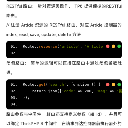
RESTful 路由： 针对资源类操作， TP8 提供便捷的RESTful
路由。
// 注册 Article 资源的 RESTful 路由，对应 Article 控制器的
index, read, save, update, delete 方法
Route::
resource
(
'article'
, 
'Article'
闭包路由： 简单的逻辑可以直接在路由中通过闭包函数处
理。
Route::
get
(
'search'
    return json(
[
'code'
 => 200, 
'msg'
 => 
'搜索
路由参数与中间件： 路由还支持定义参数（如 :id），并且可
以绑定 ThinkPHP 8 中间件，在请求到达控制器前执行额外的