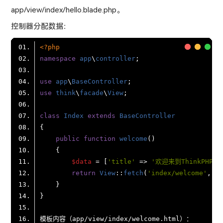
app/view/index/hello.blade.php。
控制器分配数据：
<?php
namespace
app
\
controller
use
app
\
BaseController
use
think
\
facade
\
View
class
Index
extends
BaseController
public
function
welcome
(
$data
 = [
'title'
 => 
'欢迎来到ThinkPHP 8
return
View
::
fetch
(
'index/welcome'
, 
$d