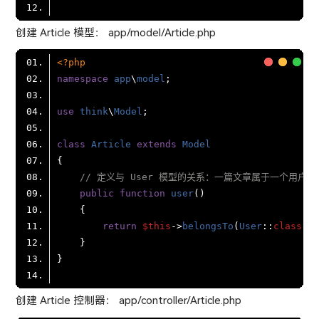
创建 Article 模型： app/model/Article.php
<?php
namespace
app
\
model
use
think
\
Model
class
Article
extends
Model
// 定义与 User 模型的关系：一篇文章属于一个用户
public
function
user
(
return
$this
->
belongsTo
(
User
::
class
创建 Article 控制器： app/controller/Article.php