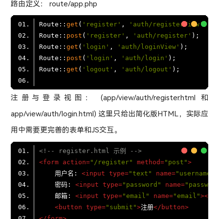
路由定义： route/app.php
Route::
get
(
'register'
, 
'auth/registerView'
Route::
post
(
'register'
, 
'auth/register'
Route::
get
(
'login'
, 
'auth/loginView'
Route::
post
(
'login'
, 
'auth/login'
Route::
get
(
'logout'
, 
'auth/logout'
注册与登录视图： (app/view/auth/register.html 和
app/view/auth/login.html) 这里只给出简化版HTML，实际应
用中需要更完善的表单和JS交互。
<!-- register.html 示例 -->
<
form
action
=
"/register"
method
=
"post"
>
    用户名: 
<
input
type
=
"text"
name
=
"username"
>
    密码: 
<
input
type
=
"password"
name
=
"passwor
    邮箱: 
<
input
type
=
"email"
name
=
"email"
>
<
br
<
button
type
=
"submit"
>
注册
</
button
>
</
form
>