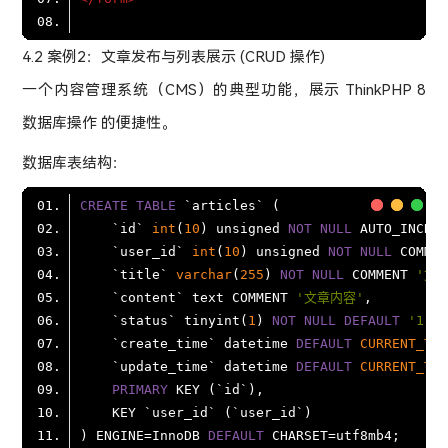
4.2 案例2：文章发布与列表展示 (CRUD 操作)
一个内容管理系统（CMS）的典型功能，展示 ThinkPHP 8
数据库操作 的便捷性。
数据库表结构：
CREATE
TABLE
    `id` 
int
(
10
) unsigned 
NOT
NULL
    `user_id` 
int
(
10
) unsigned 
NOT
NULL
 COMMEN
    `title` 
varchar
(
255
) 
NOT
NULL
 COMMENT 
'文
    `content` text COMMENT 
'文章内容'
    `status` tinyint(
1
) 
NOT
NULL
DEFAULT
'1'
 C
    `create_time` datetime 
DEFAULT
CURRENT_TIM
    `update_time` datetime 
DEFAULT
CURRENT_TIM
PRIMARY
) ENGINE
=
InnoDB 
DEFAULT
 CHARSET
=