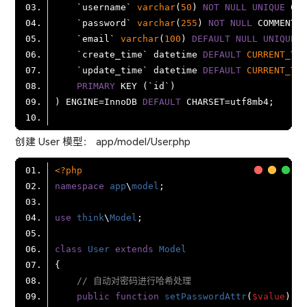
    `username` 
varchar
(
50
) 
NOT
NULL
UNIQUE
 COM
    `password` 
varchar
(
255
) 
NOT
NULL
 COMMENT 
    `email` 
varchar
(
100
) 
DEFAULT
NULL
UNIQUE
 C
    `create_time` datetime 
DEFAULT
CURRENT_TIM
    `update_time` datetime 
DEFAULT
CURRENT_TIM
PRIMARY
) ENGINE
=
InnoDB 
DEFAULT
 CHARSET
=
创建 User 模型： app/model/User.php
<?php
namespace
app
\
model
use
think
\
Model
class
User
extends
Model
// 自动对密码进行哈希处理
public
function
setPasswordAttr
(
$value