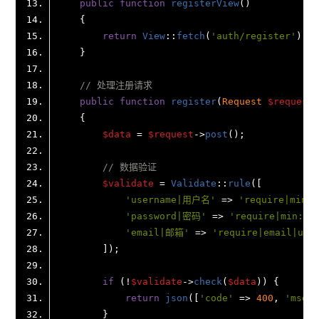
public
function
registerView
(
return
View
::
fetch
(
'auth/register'
// 处理注册请求
public
function
register
(
Request 
$request
$data
 = 
$request
->
post
// 数据验证
$validate
 = 
Validate
::
rule
'username|用户名'
 => 
'require|min:3
'password|密码'
 => 
'require|min:6'
'email|邮箱'
 => 
'require|email|uni
if
 (!
$validate
->
check
(
$data
return
json
([
'code'
 => 
400
, 
'msg'
 