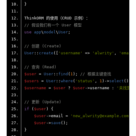
// 假设我们有一个 User 模型
use
app
\
model
\
User
// 创建 (Create)
User
::
create
([
'username'
 => 
'alwrity'
, 
'email'
// 查询 (Read)
$user
 = 
User
::
find
(
1
); 
// 根据主键查找
$users
 = 
User
::
where
(
'status'
, 
1
)->
select
(); 
$username
 = 
$user
 ? 
$user
->username : 
'未找到用
// 更新 (Update)
if
 (
$user
$user
->email = 
'new_alwrity@example.com'
$user
->
save