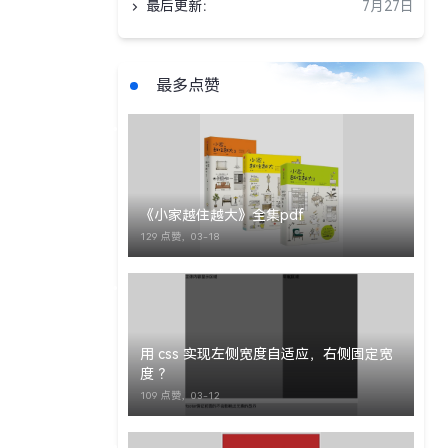
最后更新：
7月27日
最多点赞
《小家越住越大》全集pdf
129 点赞，
03-18
用 css 实现左侧宽度自适应，右侧固定宽
度 ？
109 点赞，
03-12