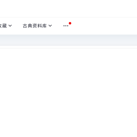
收藏
古典资料库
本文
首页
›
千里共婵娟