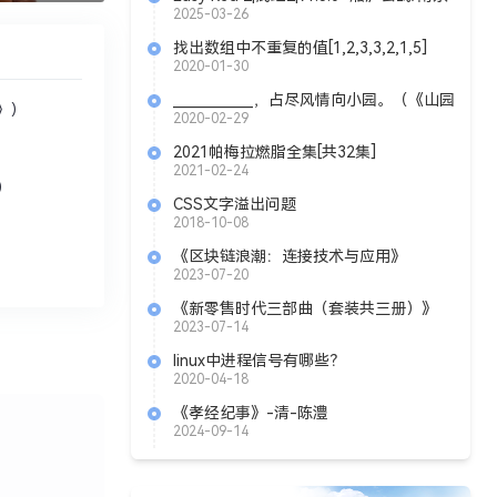
会战+全DLC|官方中文|解压可玩
2025-03-26
找出数组中不重复的值[1,2,3,3,2,1,5]
2020-01-30
____________，占尽风情向小园。（《山园
思》）
小梅》 林逋）
2020-02-29
2021帕梅拉燃脂全集[共32集]
2021-02-24
）
CSS文字溢出问题
2018-10-08
《区块链浪潮：连接技术与应用》
Azw3+Mobi+Epub
2023-07-20
《新零售时代三部曲（套装共三册）》
Mobi+Epub
2023-07-14
linux中进程信号有哪些？
2020-04-18
《孝经纪事》-清-陈澧
2024-09-14