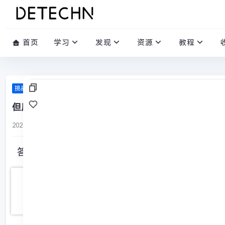
首页
学习
发现
资源
教程
挑战答题库
但愿人长久，____________ 。（苏轼《水调歌头》）
2020-02-29
/
0 评论
/
999 阅读
/
0 赞
答案: