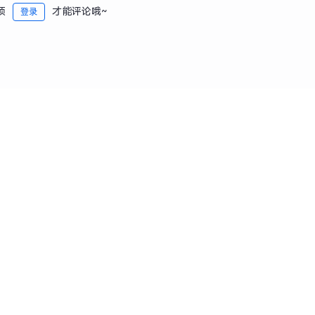
须
才能评论哦~
登录