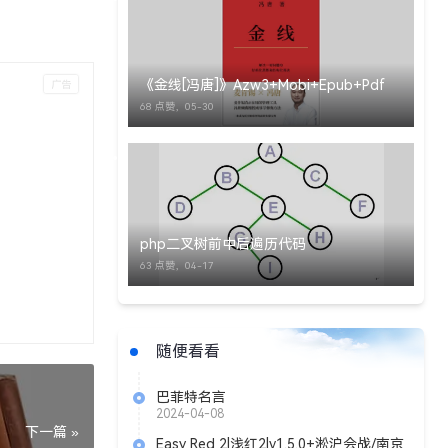
《金线[冯唐]》Azw3+Mobi+Epub+Pdf
68 点赞，
05-30
php二叉树前中后遍历代码
63 点赞，
04-17
随便看看
巴菲特名言
2024-04-08
下一篇 »
Easy Red 2|浅红2|v1.5.0+淞沪会战/南京