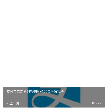
支付宝最新的9连AR图+100%得沾福卡
« 上一篇
01-29