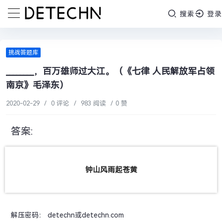
搜索
登录
挑战答题库
________，百万雄师过大江。（《七律 人民解放军占领
南京》毛泽东）
2020-02-29
/
0 评论
/
983 阅读
/
0 赞
答案:
钟山风雨起苍黄
解压密码： detechn或detechn.com