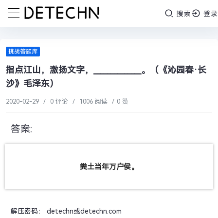
搜索
登录
挑战答题库
指点江山，激扬文字，______________。（《沁园春·长
沙》毛泽东）
2020-02-29
/
0 评论
/
1006 阅读
/
0 赞
答案:
粪土当年万户侯。
解压密码： detechn或detechn.com