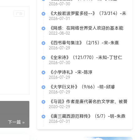
2026-07-30
《大般若波罗蜜多经--》（73/314）-未
知-丁甘仁
2026-07-31
《网感：在网络世界受人欢迎的基本能
力》azw3+mobi+epub
2022-08-02
《四书章句集注》（2/15）-宋-朱熹
2026-07-29
《全宋诗》（121/770）-未知-丁甘仁
2026-07-30
《小学诗礼》-宋-陈淳
2026-07-29
《大学衍义补》（9/66）-明-邱濬
2026-07-29
《马说》作者是唐代著名的文学家，被誉
为“文起八代之衰”的____________ 。
2020-02-29
《唐三藏西游厄释传》（5/7）-明-朱鼎
臣
2026-07-31
下一篇 »