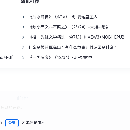
随机推荐
《后水浒传》（4/16）-明-青莲室主人
《续小五义--石振之》（23/24）-未知-钱涛
《格非先锋文学精选（全7册）》AZW3+MOBI+EPUB
什么是缓冲区溢出？有什么危害？其原因是什么？
+Pdf
《三国演义》（12/34）-明-罗贯中
须
才能评论哦~
登录