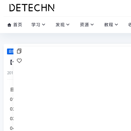
首页
学习
发现
资源
教程
自我提升
【个人提升】让你突破自我的演讲入门课-龙兄(完结)
2019-08-28
/
21 评论
/
8731 阅读
/
0 赞
目录
01.调整演讲的状态
02.如何有逻辑的好好说话
03.高效的设计演讲
04：学会逗乐观众的十大招式