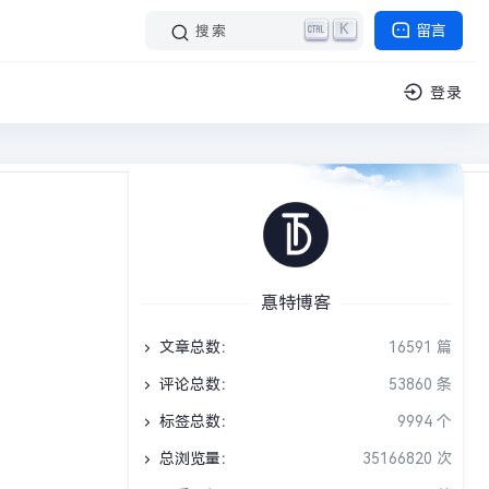
K
留言
搜索
登录
文阅读 1 分钟
自我提升
›
正文
惪特博客
文章总数：
16591 篇
评论总数：
53860 条
标签总数：
9994 个
总浏览量：
35166820 次