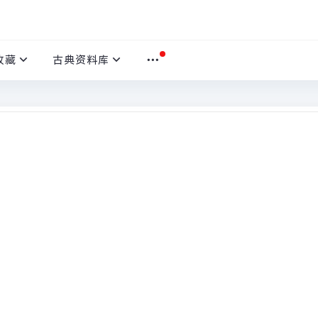
收藏
古典资料库
本
首页
›