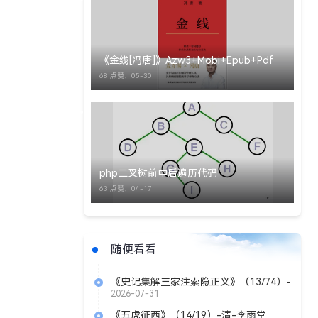
《金线[冯唐]》Azw3+Mobi+Epub+Pdf
68 点赞，
05-30
php二叉树前中后遍历代码
63 点赞，
04-17
随便看看
《史记集解三家注索隐正义》（13/74）-
南北朝-裴骃
2026-07-31
《五虎征西》（14/19）-清-李雨堂