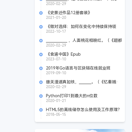
题》 李商隐）
2020-02-29
《史景迁作品12册套装》
pdf+mobi+azw3+epub
2021-01-20
《做对选择：如何在变化中持续保持领
先》Azw3+Mobi+Epub
2022-10-17
____________ ，人面桃花相映红。（《题都
城南庄》 崔护）
2020-02-29
《食遍中国》Epub
2023-07-10
2019年Go语言与区块链在线就业班
2019-09-10
雄关漫道真如铁，_______。（《忆秦娥·
娄山关》毛泽东）
2020-02-29
Python打印1到最大的n位数
2020-01-21
HTML5的离线储存怎么使用及工作原理？
2018-05-15