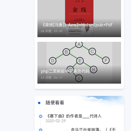
《金线[冯唐]》Azw3+Mobi+Epub+Pdf
68 点赞，
05-30
php二叉树前中后遍历代码
63 点赞，
04-17
随便看看
《塞下曲》的作者是____代诗人
_________。
2020-02-29
____________，走马兰台类转蓬。（《无