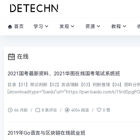
首页
学习
发现
资源
教程
在线
2021国考最新资料，2021华图在线国考笔试系统班
目录【01】常识判断【02】言语理解【03】判断推理【04】资料分
[downloadtype="baidu"url="https://pan.baidu.com/s/15rdSpgPO
66 月前
/
8 条评论
/
4054 阅读
/
0 赞
2019年Go语言与区块链在线就业班