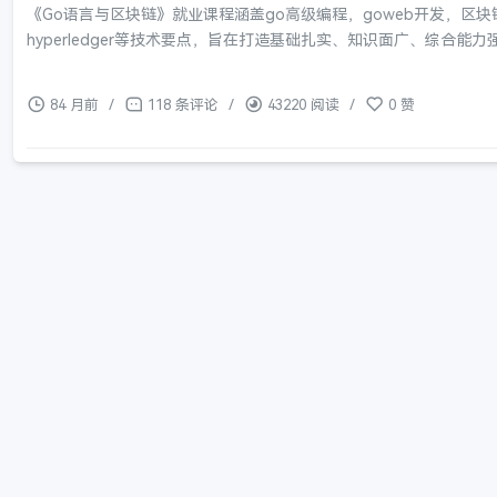
《Go语言与区块链》就业课程涵盖go高级编程，goweb开发，区
hyperledger等技术要点，旨在打造基础扎实、知识面广、综合
84 月前
/
118 条评论
/
43220 阅读
/
0 赞