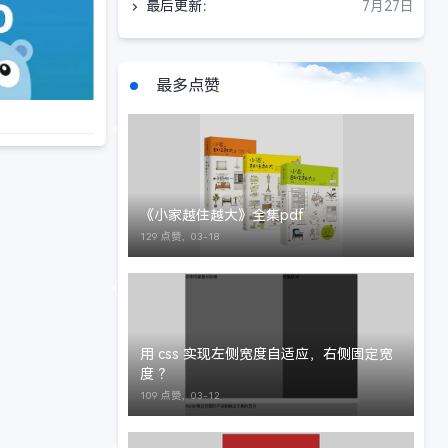
最后更新：
7月27日
最多点赞
《小家越住越大》全集pdf
129 点赞，
03-18
用 css 实现左侧宽度自适应，右侧固定宽
度 ？
109 点赞，
03-12