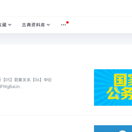
收藏
古典资料库
析【05】数量关系【06】申论
IFWgBaUn...