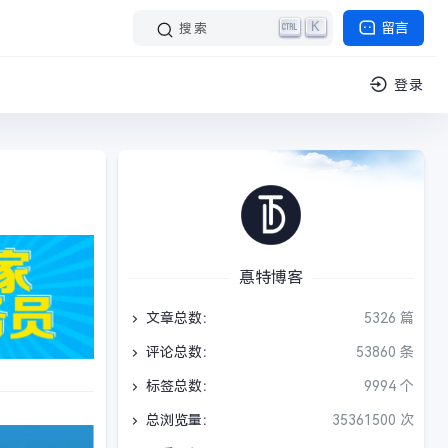
K
留言
搜索
登录
惪特博客
文章总数：
5326 篇
评论总数：
53860 条
标签总数：
9994 个
总浏览量：
35361500 次