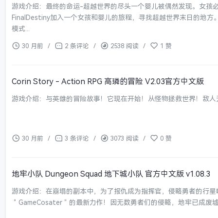
游戏介绍：最终的命运-超越世界的尽头一个婴儿被偶然发现。女孩
FinalDestiny加入一个女孩和婴儿的旅程，寻找超越世界末日的
模式...
30 月前
/
2 条评论
/
2538 阅读
/
1 赞
Corin Story - Action RPG 高璘的冒险 V2.03官方中文版
游戏介绍：与英雄的冒险故事！它现在开始！从怪物拯救世界！敌人
30 月前
/
3 条评论
/
3073 阅读
/
0 赞
地牢小队 Dungeon Squad 地下城小队 官方中文版 v1.08.3
游戏介绍：在崩塌的副本中，为了报仇成为指挥官，侵略勇者的行星吧。Dung
＂GameCosater＂的最新力作！因无数勇者们的侵略，地牢已成废