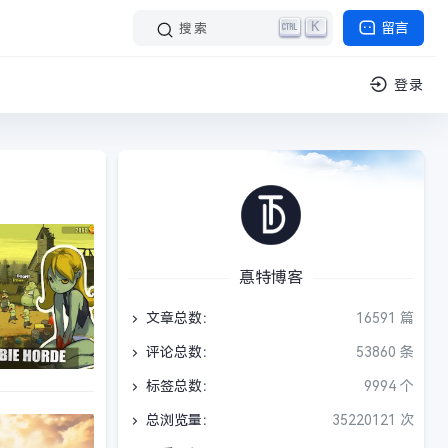
K
留言
搜索
登录
惪特博客
文章总数：
16591 篇
评论总数：
53860 条
标签总数：
9994 个
总浏览量：
35220121 次