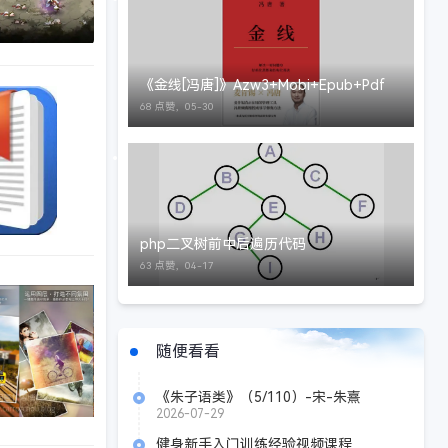
《金线[冯唐]》Azw3+Mobi+Epub+Pdf
68 点赞，
05-30
php二叉树前中后遍历代码
63 点赞，
04-17
随便看看
《朱子语类》（5/110）-宋-朱熹
2026-07-29
健身新手入门训练经验视频课程