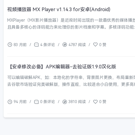
视频播放器 MX Player v1.14.3 for安卓(Android)
MXPlayer（MX影片播放器）是近段时间出现的一款最优秀的媒
且具备多核心的译码能力来处理你的影片档案和字幕。多核译码功能：MXVid
83 月前
/
4 条评论
/
4787 阅读
/
0 赞
【安卓修改必备】APK编辑器-去验证版1.9.0汉化版
可以编辑破解APK，如：本地化的字符串，背景图片更换，布局重新
去谷歌市场验证完美破解版，操作直观，比较适合小白使用，更多高
94 月前
/
0 条评论
/
3810 阅读
/
0 赞