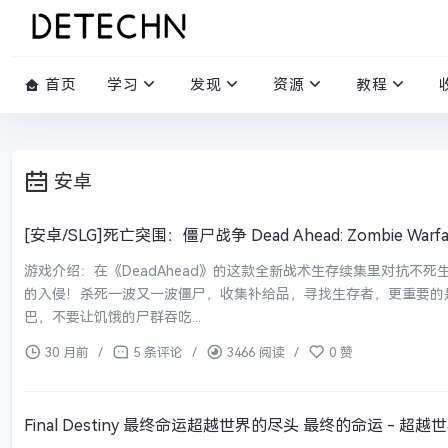
首页
学习
发现
资源
教程
安卓
[安卓/SLG]死亡突围：僵尸战争 Dead Ahead: Zombie Warfar
游戏介绍：在《DeadAhead》的这款全新战术生存续集里对抗不
的入侵！杀死一波又一波僵尸，收集补给品，寻找生存者，更重要的
巴，不要让饥饿的尸群吞吃...
30 月前
/
5 条评论
/
3466 阅读
/
0 赞
Final Destiny 最终命运超越世界的尽头 最终的命运 - 