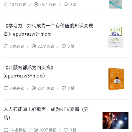
10 条评论
/
3631 阅读
/
0 赞
《学习力：如何成为一个有价值的知识变现
者》epub+azw3+mobi
3 条评论
/
2279 阅读
/
0 赞
《让顾客都成为回头客》
(epub+azw3+mobi)
3 条评论
/
2091 阅读
/
0 赞
人人都能唱出好歌声，成为KTV麦霸（完
结）
14 条评论
/
6207 阅读
/
0 赞