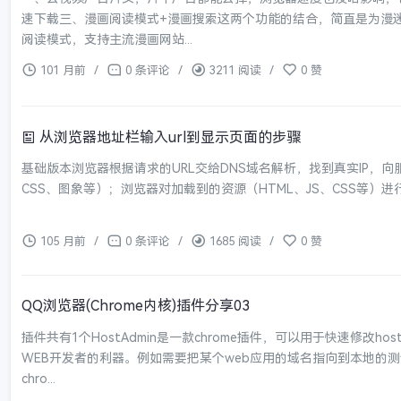
速下载三、漫画阅读模式+漫画搜索这两个功能的结合，简直是为漫
阅读模式，支持主流漫画网站...
101 月前
/
0 条评论
/
3211 阅读
/
0 赞
从浏览器地址栏输入url到显示页面的步骤
基础版本浏览器根据请求的URL交给DNS域名解析，找到真实IP，
CSS、图象等）；浏览器对加载到的资源（HTML、JS、CSS等）进行
105 月前
/
0 条评论
/
1685 阅读
/
0 赞
QQ浏览器(Chrome内核)插件分享03
插件共有1个HostAdmin是一款chrome插件，可以用于快速修改h
WEB开发者的利器。例如需要把某个web应用的域名指向到本地的
chro...