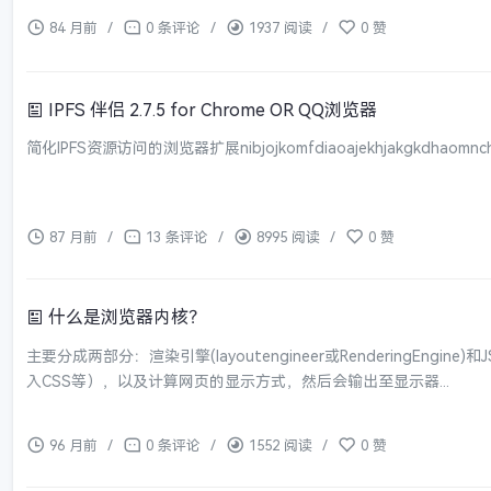
84 月前
/
0 条评论
/
1937 阅读
/
0 赞
IPFS 伴侣 2.7.5 for Chrome OR QQ浏览器
简化IPFS资源访问的浏览器扩展nibjojkomfdiaoajekhjakgkdhaomnchFeatur
87 月前
/
13 条评论
/
8995 阅读
/
0 赞
什么是浏览器内核？
主要分成两部分：渲染引擎(layoutengineer或RenderingE
入CSS等），以及计算网页的显示方式，然后会输出至显示器...
96 月前
/
0 条评论
/
1552 阅读
/
0 赞