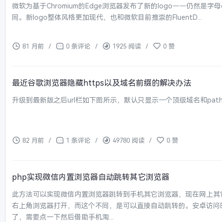
微软为基于Chromium的Edge浏览器发布了新的logo——仍然是字母e，但
同。新logo整体风格更加现代，也和微软目前推崇的FluentD...
81 月前
/
0 条评论
/
1925 阅读
/
0 赞
最近谷歌浏览器隐藏https以及域名前缀的解决办法
升级到最新版之后url栏如下图所示，默认只显示一个顶级域名和pat
82 月前
/
1 条评论
/
49780 阅读
/
0 赞
php实现微信内置浏览器自动跳转其它浏览器
此方法可以实现微信内置浏览器跳转到手机其它浏览器，现在网上其
右上角浏览器打开，而这个不同，是可以直接自动跳转的。安卓访问时
了，需要点一下然后借助手机淘...