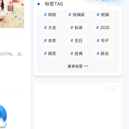
标签TAG
#
短信
#
祝福语
#
祝福
#
大全
#
标语
#
2020
#
名言
#
生日
#
句子
#
搞笑
#
经典
#
励志
TML、JS、
更多标签