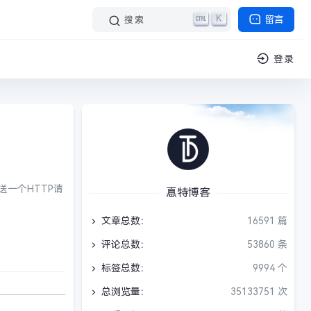
K
留言
搜索
登录
送一个HTTP请
惪特博客
文章总数：
16591 篇
评论总数：
53860 条
标签总数：
9994 个
总浏览量：
35133751 次