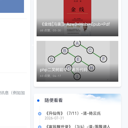
《金线[冯唐]》Azw3+Mobi+Epub+Pdf
68 点赞，
05-30
php二叉树前中后遍历代码
63 点赞，
04-17
整理讯息（例如加
随便看看
《升仙传》（7/11）-清-倚云氏
2026-07-31
《富翁醒世录》（3/4）-清-落魄道人