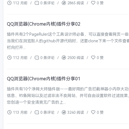
112 月前
/
0 条评论
/
2865 阅读
/
0 赞
QQ浏览器(Chrome内核)插件分享02
插件共有2个PageRuler这个工具设计师必备，可以直接查看网页
当我们在浏览别人的github开源代码时，还要clone下来一个文
栏向打开...
112 月前
/
0 条评论
/
2500 阅读
/
0 赞
QQ浏览器(Chrome内核)插件分享01
插件共有10个净网大师插件版——最好用的广告拦截神器小内存大
信息、钓鱼网站以及过滤非法不良网站，并可自由设置软件过滤效果
您创造一个安全清爽无广告的上...
113 月前
/
0 条评论
/
3240 阅读
/
0 赞