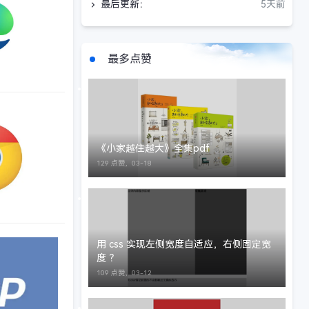
最后更新：
5天前
最多点赞
《小家越住越大》全集pdf
129 点赞，
03-18
用 css 实现左侧宽度自适应，右侧固定宽
度 ？
109 点赞，
03-12