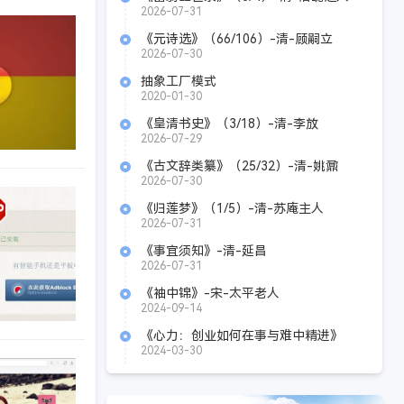
2026-07-31
《元诗选》（66/106）-清-顾嗣立
2026-07-30
抽象工厂模式
2020-01-30
《皇清书史》（3/18）-清-李放
2026-07-29
《古文辞类纂》（25/32）-清-姚鼐
2026-07-30
《归莲梦》（1/5）-清-苏庵主人
2026-07-31
《事宜须知》-清-延昌
2026-07-31
《袖中锦》-宋-太平老人
2024-09-14
《心力：创业如何在事与难中精进》
Azw3+Epub+Mobi+Pdf
2024-03-30