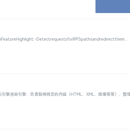
eHighlight:–DetectrequestsforIPFSpathsandredirectthem...
ngine)和JS引擎渲染引擎：负责取得网页的内容（HTML、XML、图像等等）、