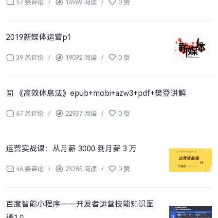
57 条评论
/
14969 阅读
/
0 赞
2019新媒体运营p1
39 条评论
/
19092 阅读
/
0 赞
《高效休息法》epub+mobi+azw3+pdf+樊登讲解
67 条评论
/
22937 阅读
/
0 赞
运营实战课：从月薪 3000 到月薪 3 万
46 条评论
/
23285 阅读
/
0 赞
百度智能小程序——开发者运营技能知识图
谱1.0