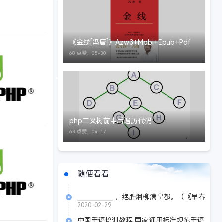
《金线[冯唐]》Azw3+Mobi+Epub+Pdf
68 点赞，
05-30
php二叉树前中后遍历代码
63 点赞，
04-17
随便看看
____________ ，绝胜烟柳满皇都。（《早春
呈水部张十八员外》 韩愈）
2020-02-29
中国手语培训教程 国家通用标准规范手语