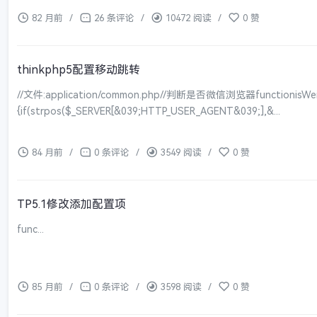
82 月前
/
26 条评论
/
10472 阅读
/
0 赞
thinkphp5配置移动跳转
//文件:application/common.php//判断是否微信浏览器functionisWeix
{if(strpos($_SERVER[&039;HTTP_USER_AGENT&039;],&...
84 月前
/
0 条评论
/
3549 阅读
/
0 赞
TP5.1修改添加配置项
func...
85 月前
/
0 条评论
/
3598 阅读
/
0 赞