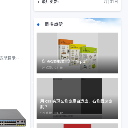
最后更新：
7月31日
最多点赞
p安装目录--
《小家越住越大》全集pdf
129 点赞，
03-18
用 css 实现左侧宽度自适应，右侧固定宽
度 ？
109 点赞，
03-12