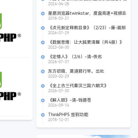
零基础学起
2024-04-28
星愿浏览器twinkstar，度盘高速+视频去
广告+漫画阅读模式
2018-03-21
《贞元新定释教目录》（2/23）-唐-圆照
2026-07-29
《数据思维：让大脑更清醒（共4册）》
Azw3+Mobi+Epub+Pdf
2023-06-30
《定情人》（2/6）-清-佚名
2026-07-31
东方欲晓，莫道君行早。出处
________________。
2020-02-29
《全上古三代秦汉三国六朝文》
（137/305）-清-严可均
2026-07-30
《解人颐》-清-钱德苍
2024-09-14
ThinkPHP5 签到功能
2018-12-01