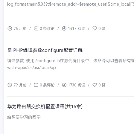
log_formatmain&039;$remote_addr-$remote_user[$time_local]"$
76 月前
/
0 条评论
/
1417 阅读
/
0 赞
PHP编译参数configure配置详解
编译参数-使用./configure-h在源代码目录中，该命令可以查看所有编译
with-apxs2=/usr/local/ap...
79 月前
/
0 条评论
/
1730 阅读
/
0 赞
华为路由器交换机配置课程(共16章)
给想要学习的同学