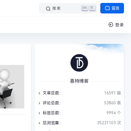
K
留言
搜索
登录
惪特博客
文章总数：
16591 篇
评论总数：
53860 条
标签总数：
9994 个
总浏览量：
35231103 次