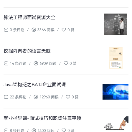
算法工程师面试资源大全
0 条评论
/
3366 阅读
/
0 赞
挖掘内向者的语言天赋
14 条评论
/
6909 阅读
/
0 赞
Java架构班之BATJ企业面试课
22 条评论
/
12960 阅读
/
0 赞
就业指导课-面试技巧和职场注意事项
8 条评论
/
4400 阅读
/
0 赞