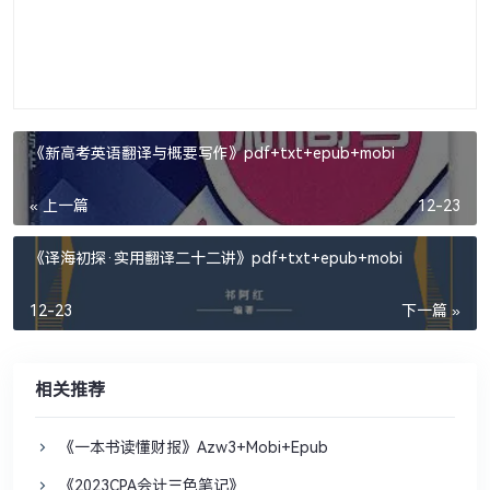
《新高考英语翻译与概要写作》pdf+txt+epub+mobi
« 上一篇
12-23
《译海初探·实用翻译二十二讲》pdf+txt+epub+mobi
12-23
下一篇 »
相关推荐
《一本书读懂财报》Azw3+Mobi+Epub
《2023CPA会计三色笔记》