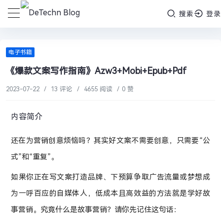
搜索
登录
电子书籍
《爆款文案写作指南》Azw3+Mobi+Epub+Pdf
2023-07-22
/
13 评论
/
4655 阅读
/
0 赞
内容简介
还在为营销创意烦恼吗？其实好文案不需要创意，只需要“公
式”和“重复”。
如果你正在写文案打造品牌、下预算争取广告流量或梦想成
为一呼百应的自媒体人，低成本且高效益的方法就是学好故
事营销。究竟什么是故事营销？请你先记住这句话：