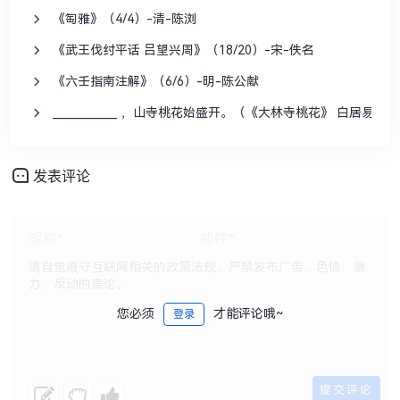
《匋雅》（4/4）-清-陈浏
《武王伐纣平话 吕望兴周》（18/20）-宋-佚名
《六壬指南注解》（6/6）-明-陈公献
____________ ，山寺桃花始盛开。（《大林寺桃花》 白居易）
发表评论
您必须
才能评论哦~
登录