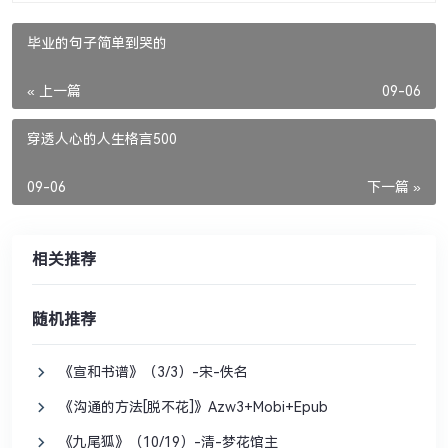
毕业的句子简单到哭的
« 上一篇
09-06
穿透人心的人生格言500
09-06
下一篇 »
相关推荐
随机推荐
《宣和书谱》（3/3）-宋-佚名
《沟通的方法[脱不花]》Azw3+Mobi+Epub
《九尾狐》（10/19）-清-梦花馆主