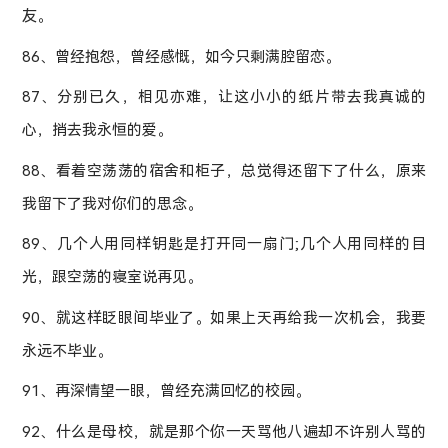
友。
86、曾经抱怨，曾经感慨，如今只剩满腔留恋。
87、分别已久，相见亦难，让这小小的纸片带去我真诚的
心，捎去我永恒的爱。
88、看着空荡荡的宿舍和柜子，总觉得还留下了什么，原来
我留下了我对你们的思念。
89、几个人用同样钥匙是打开同一扇门;几个人用同样的目
光，跟空荡的寝室说再见。
90、就这样眨眼间毕业了。如果上天再给我一次机会，我要
永远不毕业。
91、再深情望一眼，曾经充满回忆的校园。
92、什么是母校，就是那个你一天骂他八遍却不许别人骂的