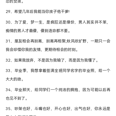
恋的女孩。
29、希望几年后我能当你孩子他干爹!
30、为了爱，梦一生，是疯狂还是缘份，男人其实并不笨，
痴情的男人才最傻，傻到连命都不要。
31、朋友相会再别离，别离再相聚;秋风吹旷野，一期只一会
我会珍惜你我的友情，更期待相会的时刻。
32、如果我放弃，不是因为我输了，而是因为我懂了。
33、毕业季，我想拿着签满全班同学名字的毕业照，给一个
大大的吻。
34、毕业那天，给同学们一个纯洁的拥抱，因为可能以后再
也见不到了。
35、吵架也好，斗嘴也好，开心也好，出气也好，你永远是