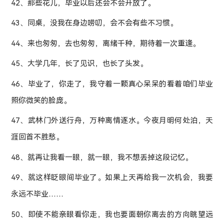
42、那些花儿，毕业以后还会不会开放了。
43、同桌，没我在身边唠叨，会不会有些不习惯。
44、来也匆匆，去也匆匆，离绪千种，期待着一次重逢。
45、大学几年，长了见识，也长了头发。
46、毕业了，你走了，我守着一颗真心呆呆的看着咱们毕业
照你微笑的脸庞。
47、武林门外送行舟，万种离情逐水。今夜月明何处泊，天
涯回首不胜愁。
48、就再让我看一眼，就一眼，我不想丢掉这段记忆。
49、就这样眨眼间毕业了。如果上天再给我一次机会，我要
永远不毕业……
50、即使不能亲眼看你走，我也要面朝你离去的方向眺望远