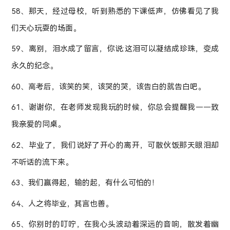
58、那天，经过母校，听到熟悉的下课低声，仿佛看见了我
们天心玩耍的场面。
59、离别，泪水成了留言，你说:这泪可以凝结成珍珠，变成
永久的纪念。
60、高考后，该笑的笑，该哭的哭，该告白的就告白吧。
61、谢谢你，在老师发现我玩的时候，你总会提醒我——致
我亲爱的同桌。
62、毕业了，我们说好了开心的离开，可散伙饭那天眼泪却
不听话的流下来。
63、我们赢得起，输的起，有什么可怕的！
64、人之将毕业，其言也善。
65、你别时的叮咛，在我心头波动着深远的音响，散发着幽