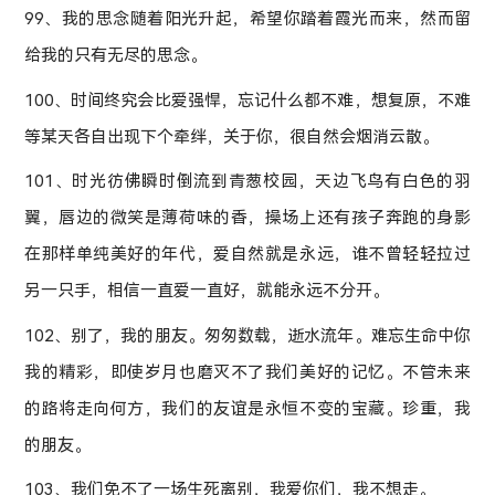
99、我的思念随着阳光升起，希望你踏着霞光而来，然而留
给我的只有无尽的思念。
100、时间终究会比爱强悍，忘记什么都不难，想复原，不难
等某天各自出现下个牵绊，关于你，很自然会烟消云散。
101、时光彷佛瞬时倒流到青葱校园，天边飞鸟有白色的羽
翼，唇边的微笑是薄荷味的香，操场上还有孩子奔跑的身影
在那样单纯美好的年代，爱自然就是永远，谁不曾轻轻拉过
另一只手，相信一直爱一直好，就能永远不分开。
102、别了，我的朋友。匆匆数载，逝水流年。难忘生命中你
我的精彩，即使岁月也磨灭不了我们美好的记忆。不管未来
的路将走向何方，我们的友谊是永恒不变的宝藏。珍重，我
的朋友。
103、我们免不了一场生死离别，我爱你们，我不想走。