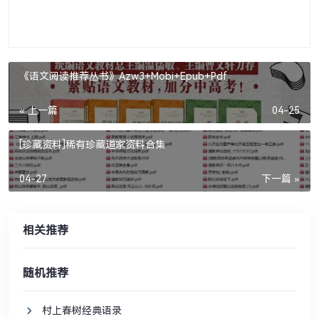
《语文阅读推荐丛书》Azw3+Mobi+Epub+Pdf
« 上一篇
04-25
[珍藏资料]稀有珍藏道家资料合集
04-27
下一篇 »
相关推荐
随机推荐
村上春树经典语录