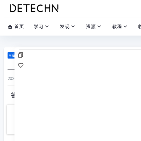
首页
学习
发现
资源
教程
挑战答题库
____________，隔江犹唱《后庭花》。（杜牧《泊秦淮
2020-02-29
/
0 评论
/
1057 阅读
/
0 赞
答案: