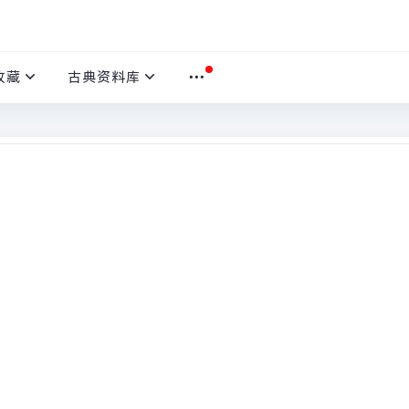
收藏
古典资料库
》）
本文
首页
›
莫言下岭便无难