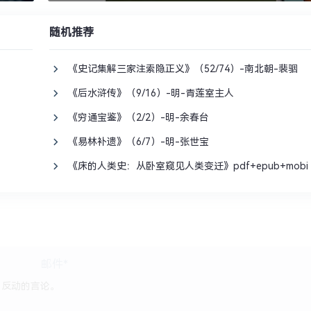
随机推荐
《史记集解三家注索隐正义》（52/74）-南北朝-裴骃
《后水浒传》（9/16）-明-青莲室主人
《穷通宝鉴》（2/2）-明-余春台
《易林补遗》（6/7）-明-张世宝
《床的人类史：从卧室窥见人类变迁》pdf+epub+mobi