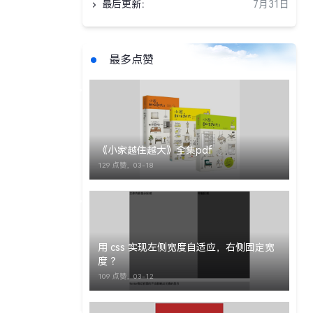
最后更新：
7月31日
最多点赞
《小家越住越大》全集pdf
129 点赞，
03-18
用 css 实现左侧宽度自适应，右侧固定宽
度 ？
109 点赞，
03-12