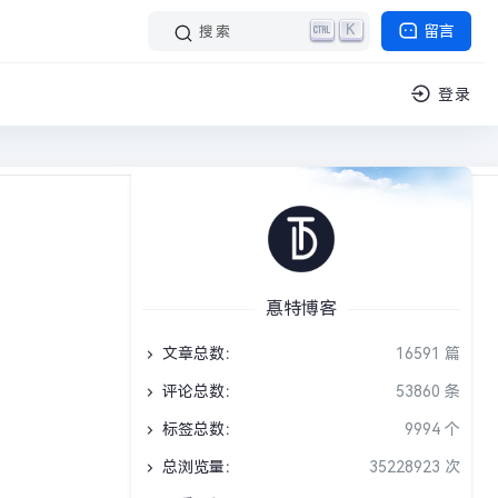
K
留言
搜索
登录
阅读 1 分钟
挑战答题库
›
正文
惪特博客
文章总数：
16591 篇
评论总数：
53860 条
标签总数：
9994 个
总浏览量：
35228923 次