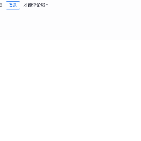
须
才能评论哦~
登录