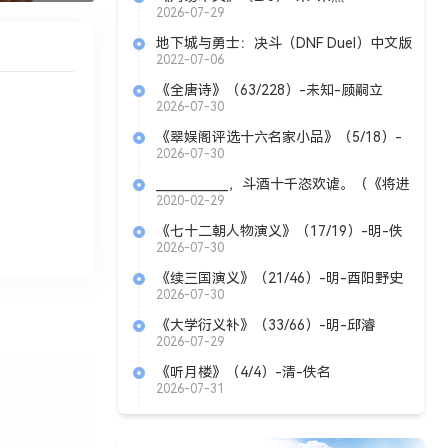
2026-07-29
地下城与勇士：决斗（DNF Duel）中文版
2022-07-06
《全唐诗》（63/228）-未知-顾嗣立
2026-07-30
《翠娱阁评选十六名家小品》（5/18）-
明-陆云龙
2026-07-30
____________，斗酒十千恣欢谑。（《将进
酒》 李白）
2020-02-29
《七十二朝人物演义》（17/19）-明-佚
名
2026-07-30
《续三国演义》（21/46）-明-酉阳野史
2026-07-30
《大学衍义补》（33/66）-明-邱濬
2026-07-29
《听月楼》（4/4）-清-佚名
2026-07-31