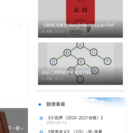
《金线[冯唐]》Azw3+Mobi+Epub+Pdf
68 点赞，
05-30
php二叉树前中后遍历代码
63 点赞，
04-17
随便看看
《小说界（2020-2021合辑）》
Azw3+Mobi+Epub
2023-03-13
下一篇 »
《周易本义》（2/5）-宋-朱熹