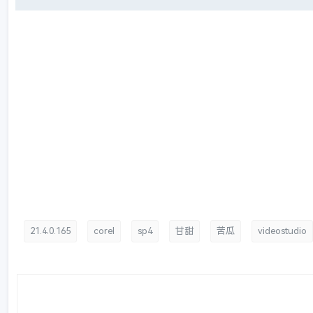
21.4.0.165
corel
sp4
甘甜
苦瓜
videostudio