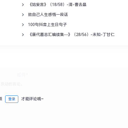
《姑妄言》（18/58）-清-曹去晶
致自己人生感悟一段话
100句抖音上生日句子
《唐代墓志汇编续集--》（28/56）-未知-丁甘仁
须
才能评论哦~
登录