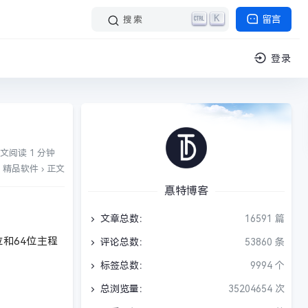
K
留言
搜索
登录
文阅读 1 分钟
精品软件
›
正文
惪特博客
文章总数：
16591 篇
2位和64位主程
评论总数：
53860 条
标签总数：
9994 个
总浏览量：
35204654 次