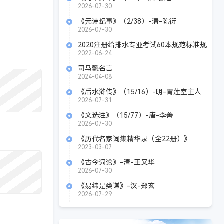
2026-07-30
《元诗纪事》（2/38）-清-陈衍
2026-07-30
2020注册给排水专业考试60本规范标准规
程书籍电子版
2022-06-24
司马懿名言
2024-04-08
《后水浒传》（15/16）-明-青莲室主人
2026-07-31
《文选注》（15/77）-唐-李善
2026-07-30
《历代名家词集精华录（全22册）》
Azw3+Mobi+Epub
2023-03-07
《古今词论》-清-王又华
2026-07-30
《易纬是类谋》-汉-郑玄
2026-07-29