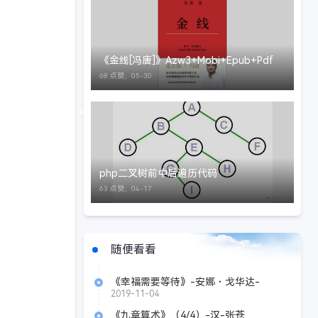
《金线[冯唐]》Azw3+Mobi+Epub+Pdf
68 点赞，
05-30
php二叉树前中后遍历代码
63 点赞，
04-17
随便看看
《幸福需要等待》-安娜・戈华达-
EPUB/MOBI/AZW3
2019-11-04
《九章算术》（4/4）-汉-张苍