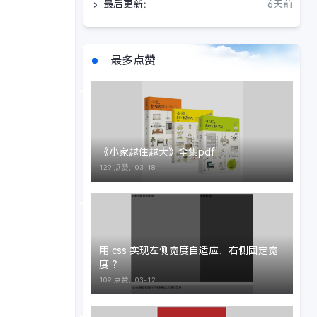
最后更新：
6天前
最多点赞
《小家越住越大》全集pdf
129 点赞，
03-18
用 css 实现左侧宽度自适应，右侧固定宽
度 ？
109 点赞，
03-12