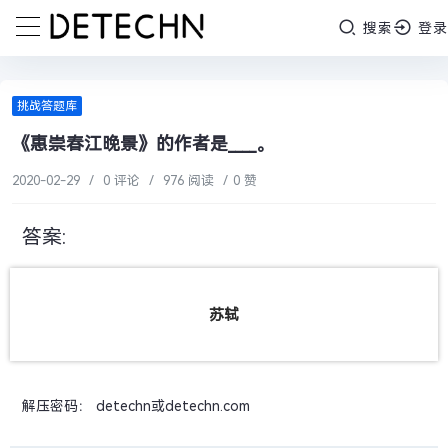
搜索
登录
挑战答题库
《惠崇春江晚景》的作者是____。
2020-02-29
/
0 评论
/
976 阅读
/
0 赞
答案:
苏轼
解压密码： detechn或detechn.com