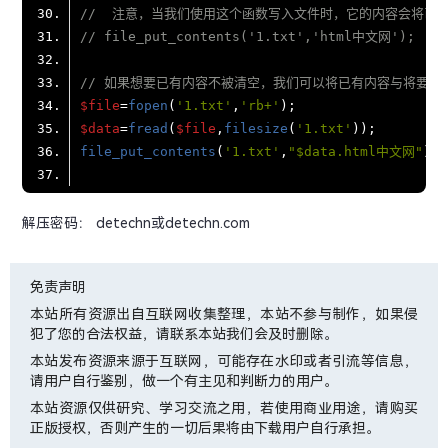
//  注意，当我们使用这个函数写入文件时，它的内容会将已
// file_put_contents('1.txt','html中文网');
// 如果想要已有内容不被清空，我们可以将已有内容与将要写
$file
=
fopen
(
'1.txt'
,
'rb+'
$data
=
fread
(
$file
,
filesize
(
'1.txt'
file_put_contents
(
'1.txt'
,
"
$data
.html中文网"
解压密码： detechn或detechn.com
免责声明
本站所有资源出自互联网收集整理，本站不参与制作，如果侵
犯了您的合法权益，请联系本站我们会及时删除。
本站发布资源来源于互联网，可能存在水印或者引流等信息，
请用户自行鉴别，做一个有主见和判断力的用户。
本站资源仅供研究、学习交流之用，若使用商业用途，请购买
正版授权，否则产生的一切后果将由下载用户自行承担。