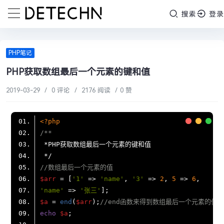
搜索
登录
PHP笔记
PHP获取数组最后一个元素的键和值
2019-03-29
/
0 评论
/
2176 阅读
/
0 赞
<?php
//数组最后一个元素的值
$arr
 = [
'1'
 => 
'name'
, 
'3'
 => 
2
, 
5
 => 
6
'name'
 => 
'张三'
$a
 = 
end
(
$arr
);
//end函数来得到数组最后一个元素的值
echo
$a