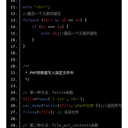
echo
"<br>"
//最后一个元素的键名
foreach
 (
$arr
as
$k
 => 
$v
if
 (
$v
 === 
$a
echo
$k
;
//最后一个元素的键名
// 第一种方法：fwrite函数
$file
=
fopen
(
'1.txt'
,
'rb+'
var_dump
(
fwrite
(
$file
,
'php中文网'
));
//返回所写入
fclose
(
$file
); 
// 关闭文件
// 第二种方法：file_put_contents函数