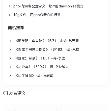
php-fpm各配置含义，fpm的daemonize模式
10g文件，用php查看它的行数
随机推荐
《湘学略--李肖聃》（5/5）-未知-苏天爵
《四库全书总目提要》（8/183）-清-永瑢
《画家知希录》（1/3）-清-李放
《彭公案》（30/47）-清-贪梦道人
《印学管见》-清-冯承辉
发表评论