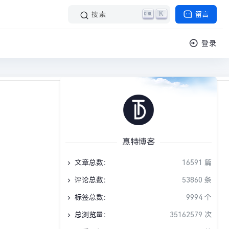
K
留言
搜索
登录
阅读 1 分钟
挑战答题库
›
正文
惪特博客
文章总数：
16591 篇
评论总数：
53860 条
标签总数：
9994 个
总浏览量：
35162579 次