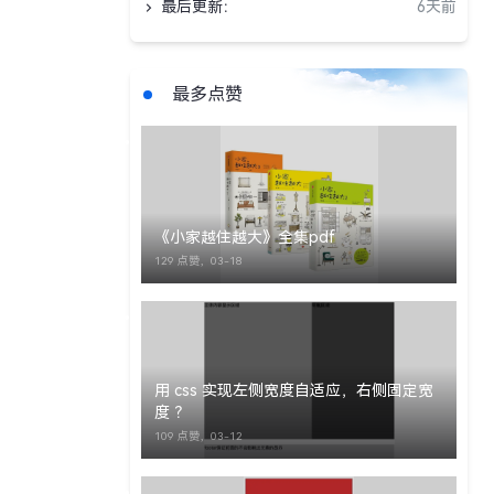
最后更新：
6天前
最多点赞
《小家越住越大》全集pdf
129 点赞，
03-18
用 css 实现左侧宽度自适应，右侧固定宽
度 ？
109 点赞，
03-12