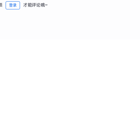
须
才能评论哦~
登录