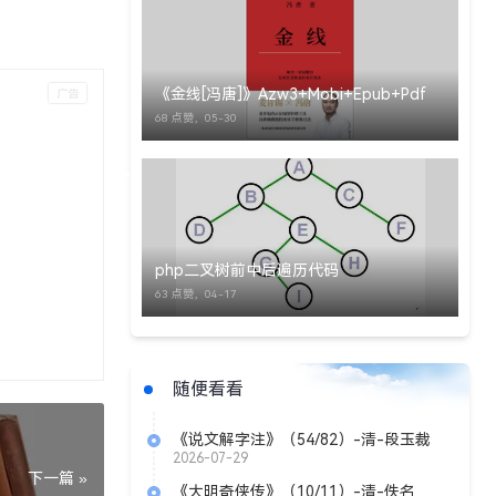
《金线[冯唐]》Azw3+Mobi+Epub+Pdf
68 点赞，
05-30
php二叉树前中后遍历代码
63 点赞，
04-17
随便看看
《说文解字注》（54/82）-清-段玉裁
2026-07-29
下一篇 »
《大明奇侠传》（10/11）-清-佚名