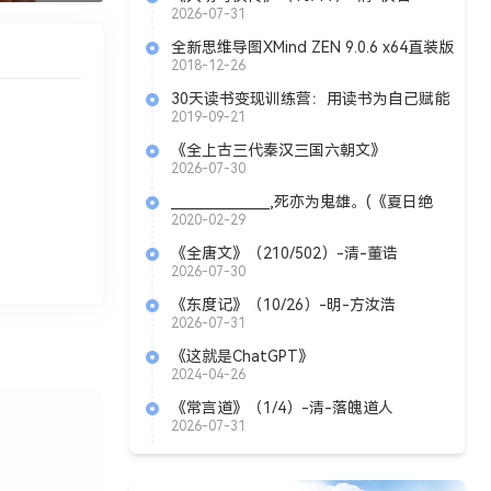
2026-07-31
全新思维导图XMind ZEN 9.0.6 x64直装版
2018-12-26
30天读书变现训练营：用读书为自己赋能
2019-09-21
《全上古三代秦汉三国六朝文》
（212/305）-清-严可均
2026-07-30
_______________,死亦为鬼雄。(《夏日绝
句》 李清照)
2020-02-29
《全唐文》（210/502）-清-董诰
2026-07-30
《东度记》（10/26）-明-方汝浩
2026-07-31
《这就是ChatGPT》
Azw3+Epub+Mobi+Pdf
2024-04-26
《常言道》（1/4）-清-落魄道人
2026-07-31