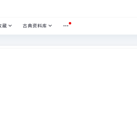
收藏
古典资料库
本文
首页
›
惩山北之塞