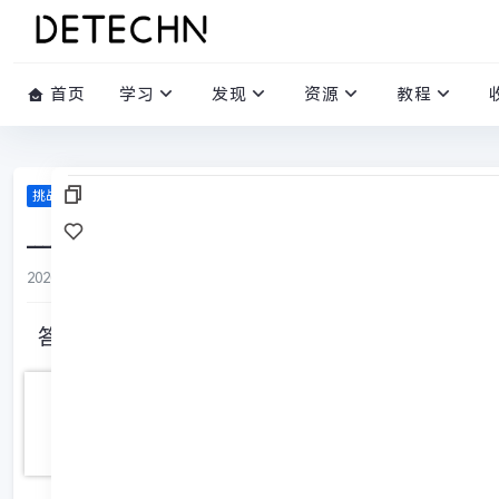
首页
学习
发现
资源
教程
挑战答题库
____________，出入之迂也。（《愚公移山》列子）
2020-02-29
/
0 评论
/
834 阅读
/
0 赞
答案: