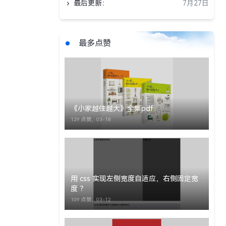
最后更新：
7月27日
最多点赞
《小家越住越大》全集pdf
129 点赞，
03-18
用 css 实现左侧宽度自适应，右侧固定宽
度 ？
109 点赞，
03-12