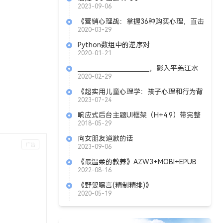
2023-09-06
《营销心理战：掌握36种购买心理，直击
客户内心》pdf+txt+epub+mobi
2020-03-29
Python数组中的逆序对
2020-01-21
________________________，影入平羌江水
流。（李白《峨眉山月歌》）
2020-02-29
《超实用儿童心理学：孩子心理和行为背
后的真相》Azw3+Mobi+Epub
2023-07-24
响应式后台主题UI框架（H+4.9）带完整
开发文档
2018-05-29
向女朋友道歉的话
2023-09-06
《最温柔的教养》AZW3+MOBI+EPUB
2022-08-16
《野叟曝言(精制精排)》
epub+azw3+mobi
2020-05-19