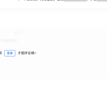
须
才能评论哦~
登录