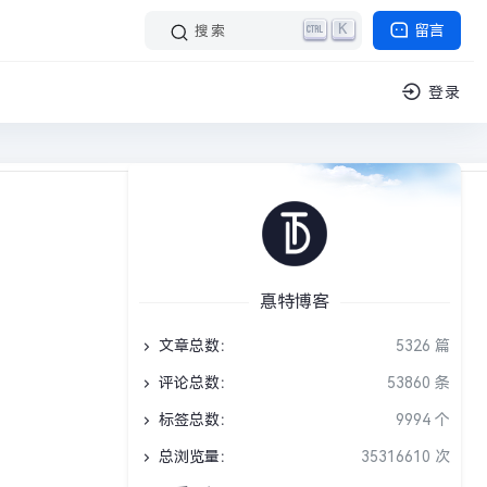
K
留言
搜索
登录
文阅读 1 分钟
›
公共DNS
›
正文
惪特博客
文章总数：
5326 篇
评论总数：
53860 条
标签总数：
9994 个
总浏览量：
35316610 次