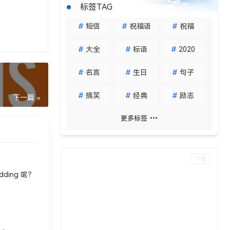
标签TAG
#
短信
#
祝福语
#
祝福
#
大全
#
标语
#
2020
#
名言
#
生日
#
句子
#
搞笑
#
经典
#
励志
下一篇 »
更多标签
dding 呢？
_。