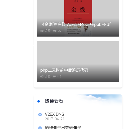
《金线[冯唐]》Azw3+Mobi+Epub+Pdf
68 点赞，
05-30
php二叉树前中后遍历代码
63 点赞，
04-17
随便看看
V2EX DNS
2017-04-21
晒娃句子出去玩句子