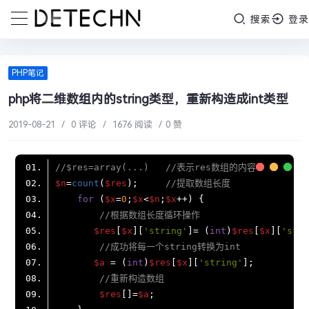
搜索
登录
PHP笔记
php将二维数组内的string类型，重新构造成int类型
2019-08-21
/
0 评论
/
1676 阅读
/
0 赞
//$res=array(...)   //表示res数组的内容
$n
=
count
(
$res
);     
//提取数组长度
for
 (
$x
=
0
;
$x
<
$n
;
$x
//根据数组长度循环操作
$res
[
$x
][
'string'
]= (
int
)
$res
[
$x
][
'stri
//成功将每一个string转换为int
$a
 = (
int
)
$res
[
$x
][
'string'
//重新构造数组
$res
[]=
$a