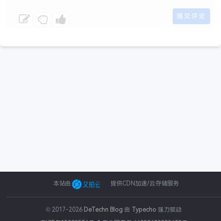
本站由
提供CDN加速/云存储服务
© 2017-2026
DeTechn Blog
由
Typecho
强力驱动
php
组
string
int
类型
构造
重新