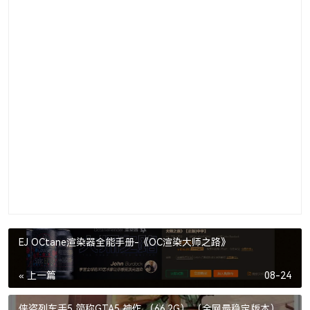
EJ OCtane渲染器全能手册-《OC渲染大师之路》
« 上一篇
08-24
侠盗列车手5 简称GTA5 神作 （66.2G） （全网最稳定版本）