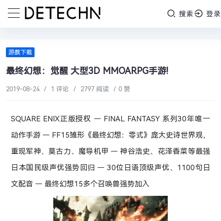
搜索
登录
游戲下載
最终幻想：觉醒 大型3D MMOARPG手游!
2019-08-24
/
1 评论
/
2797 阅读
/
0 赞
SQUARE ENIX正版授权 — FINAL FANTASY 系列30年唯一
动作手游 — FF15雏形《最终幻想：零式》庞大史诗世界观，
重现军神、莫古力、魔导机甲 — 神谷浩史、花泽香菜等最强
日本国民级声优强势回归 — 30位日语顶级声优、1100句日
文配音 — 最终幻想15多个召唤兽强势加入