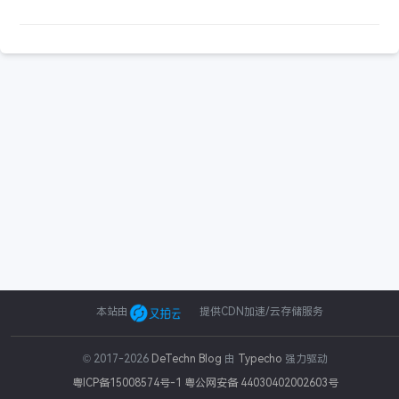
本站由
提供CDN加速/云存储服务
大型
mmoarpg
觉醒
手游
幻想
最终
© 2017-2026
DeTechn Blog
由
Typecho
强力驱动
3d
粤ICP备15008574号-1
粤公网安备 44030402002603号
搜一下