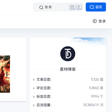
K
留言
搜索
登录
惪特博客
文章总数：
5326 篇
评论总数：
53860 条
标签总数：
9994 个
总浏览量：
35380619 次