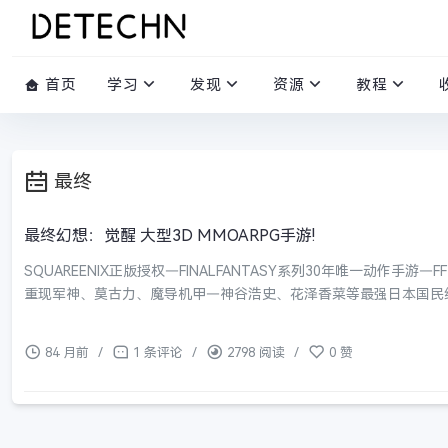
首页
学习
发现
资源
教程
最终
最终幻想：觉醒 大型3D MMOARPG手游!
SQUAREENIX正版授权—FINALFANTASY系列30年唯一动作手
重现军神、莫古力、魔导机甲—神谷浩史、花泽香菜等最强日本国民级声
84 月前
/
1 条评论
/
2798 阅读
/
0 赞