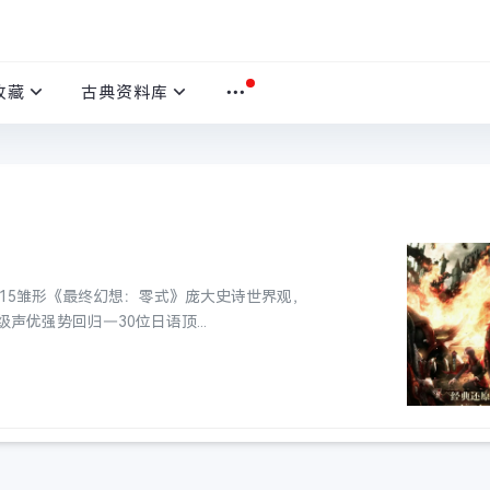
收藏
古典资料库
游—FF15雏形《最终幻想：零式》庞大史诗世界观，
优强势回归—30位日语顶...