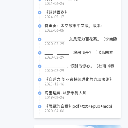
2021-06-24
《超越百岁》
2024-05-17
特里贡：太空故事中文版，版本：
v.1.0.4.2256
2022-06-05
____________，东风无力百花残。（李商隐
《无题》（其一））
2020-02-29
_____，_______，浪遏飞舟？（《沁园春·
长沙》毛泽东）
2020-02-29
____________ ，恨别鸟惊心。（杜甫《春
望》）
2020-02-29
《自适力:创业者持续进化的六项法则》
Azw3+Epub+Mobi+Pdf
2023-12-16
淘宝运营-从新手到大师
2019-08-24
《隐藏的自我》pdf+txt+epub+mobi
2020-04-06