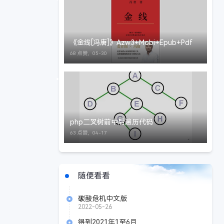
《金线[冯唐]》Azw3+Mobi+Epub+Pdf
68 点赞，
05-30
php二叉树前中后遍历代码
63 点赞，
04-17
随便看看
碳酸危机中文版
2022-05-26
得到2021年1至6月