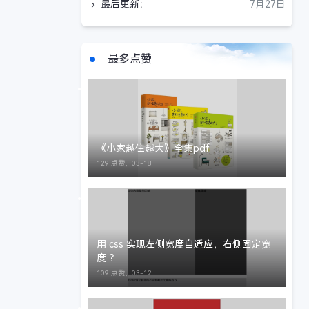
最后更新：
7月27日
最多点赞
《小家越住越大》全集pdf
129 点赞，
03-18
用 css 实现左侧宽度自适应，右侧固定宽
度 ？
109 点赞，
03-12