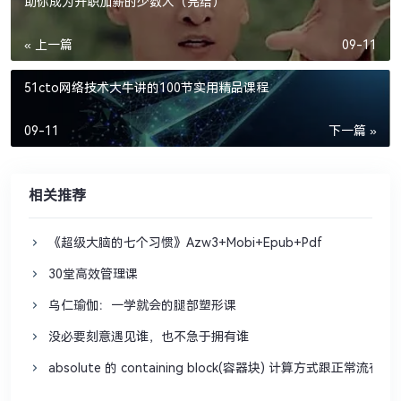
助你成为升职加薪的少数人（完结）
« 上一篇
09-11
51cto网络技术大牛讲的100节实用精品课程
09-11
下一篇 »
相关推荐
《超级大脑的七个习惯》Azw3+Mobi+Epub+Pdf
30堂高效管理课
乌仁瑜伽：一学就会的腿部塑形课
没必要刻意遇见谁，也不急于拥有谁
absolute 的 containing block(容器块) 计算方式跟正常流有