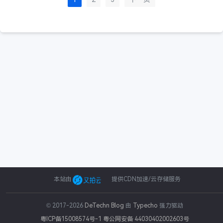
本站由
提供CDN加速/云存储服务
© 2017-2026
DeTechn Blog
由
Typecho
强力驱动
课
超级
聊天术
聊
谁
跟
得
粤ICP备15008574号-1
粤公网安备 44030402002603号