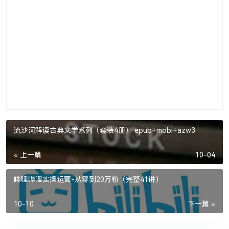
流沙河解读古典文学系列（套装4册） epub+mobi+azw3
« 上一篇
10-04
哔哩哔哩实操运营-从零到20万粉（完整41讲）
10-10
下一篇 »