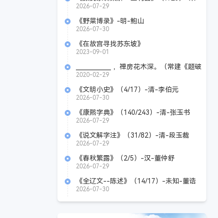
知-颜之推
2026-07-29
《野菜博录》-明-鲍山
2026-07-30
《在故宫寻找苏东坡》
Azw3+Epub+Mobi+Pdf
2023-09-01
____________ ，禅房花木深。（常建《题破
山寺后禅院》）
2020-02-29
《文明小史》（4/17）-清-李伯元
2026-07-30
《康熙字典》（140/243）-清-张玉书
2026-07-29
《说文解字注》（31/82）-清-段玉裁
2026-07-29
《春秋繁露》（2/5）-汉-董仲舒
2026-07-29
《全辽文--陈述》（14/17）-未知-董诰
2026-07-30