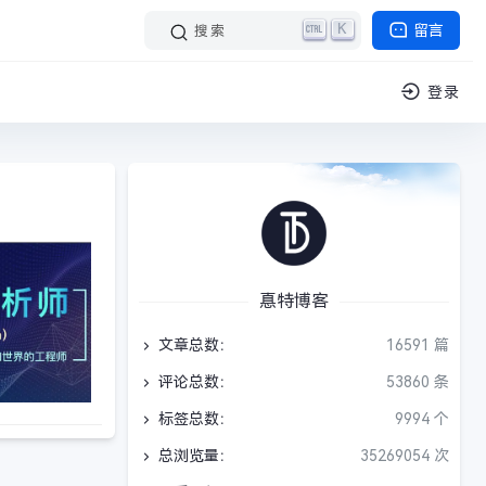
K
留言
搜索
登录
惪特博客
文章总数：
16591 篇
评论总数：
53860 条
标签总数：
9994 个
总浏览量：
35269054 次