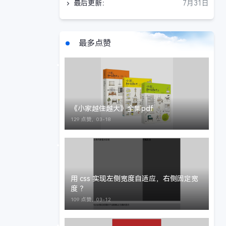
最后更新：
7月31日
最多点赞
《小家越住越大》全集pdf
129 点赞，
03-18
用 css 实现左侧宽度自适应，右侧固定宽
度 ？
109 点赞，
03-12