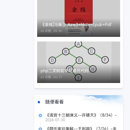
《金线[冯唐]》Azw3+Mobi+Epub+Pdf
68 点赞，
05-30
php二叉树前中后遍历代码
63 点赞，
04-17
随便看看
《清宫十三朝演义--许啸天》（8/34）-
未知-佩蘅子
2026-07-30
《颜氏家训集解--王利器》（7/26）-未